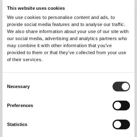
This website uses cookies
We use cookies to personalise content and ads, to
provide social media features and to analyse our traffic.
We also share information about your use of our site with
our social media, advertising and analytics partners who
76,48 zł
95,60 zł
20%
97,35 zł
121,69 zł
20%
may combine it with other information that you’ve
Proteinowy Ryżowy Pudding
Proteinowy Latte
provided to them or that they’ve collected from your use
600 g - Speculoos
Orzechowo-Laskowy - Ekstra
Kofeina 400 g
of their services.
Consent
Necessary
Selection
Preferences
Statistics
97,35 zł
121,69 zł
20%
69,53 zł
86,91 zł
20%