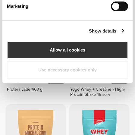
Protein Mochaccino - Ekstra
Yogo Whey - High-Protein
Kofeina 400 g
Shake 15 servings
Marketing
Show details
Allow all cookies
Use necessary cookies only
97,35 zł
121,69 zł
20%
79,52 zł
99,40 zł
20%
Protein Latte 400 g
Yogo Whey + Creatine - High-
Protein Shake 15 serv