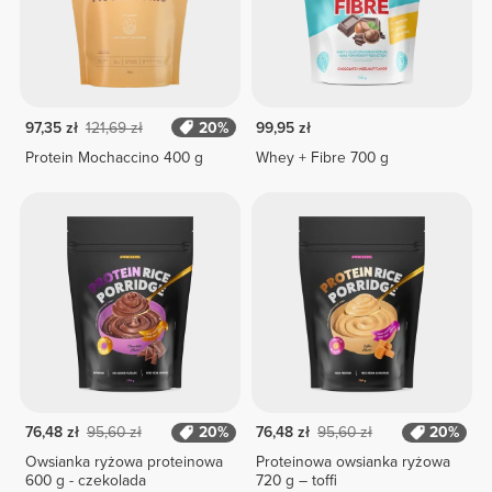
97,35 zł
121,69 zł
20%
99,95 zł
Protein Mochaccino 400 g
Whey + Fibre 700 g
76,48 zł
95,60 zł
20%
76,48 zł
95,60 zł
20%
Owsianka ryżowa proteinowa
Proteinowa owsianka ryżowa
600 g - czekolada
720 g – toffi