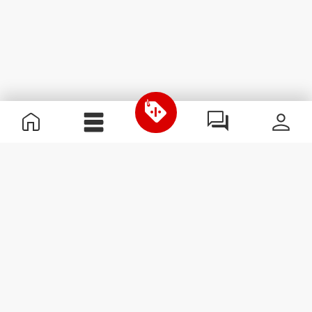
Przydatne informacje
Dołącz do naszego zespołu
Zostań partnerem
Regulamin
Obsługa klienta
Zapisz się do newslettera
Otrzymuj wiadomości i
promocje na swoją skrzynkę
e-mail.