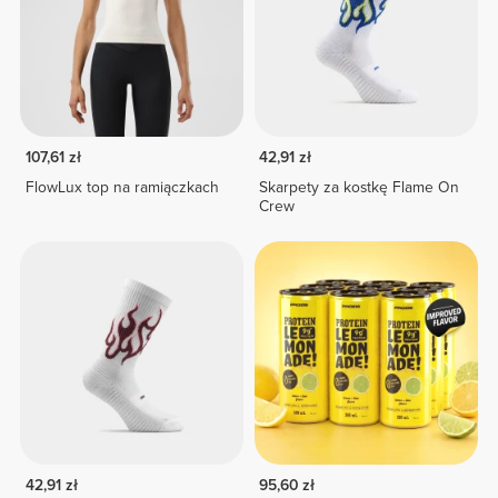
107,61 zł
42,91 zł
FlowLux top na ramiączkach
Skarpety za kostkę Flame On
Crew
42,91 zł
95,60 zł