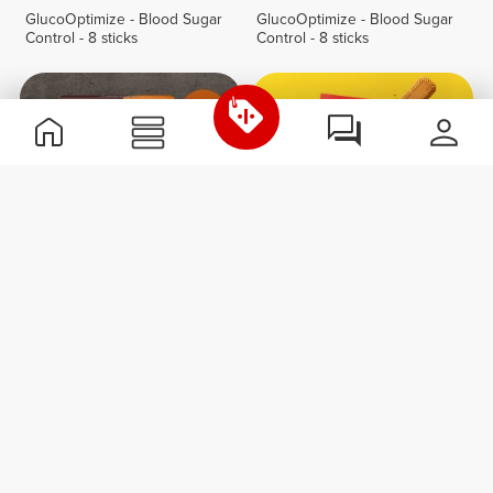
GlucoOptimize - Blood Sugar
GlucoOptimize - Blood Sugar
Control - 8 sticks
Control - 8 sticks
12,77 zł
17,03 zł
150,75 zł
8 x Keto Brew - Kawa
Peanut Whey Protein 907g
rozpuszczalna 4 g