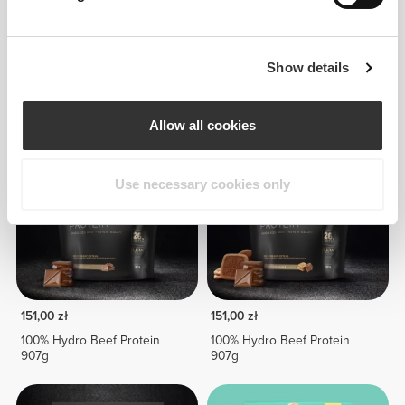
56,03 zł
56,03 zł
Show details
Skarpety za kostkę EY
Skarpety za kostkę EY
Running Crew
Running Crew
Allow all cookies
Use necessary cookies only
151,00 zł
151,00 zł
100% Hydro Beef Protein
100% Hydro Beef Protein
907g
907g