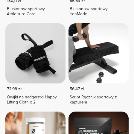
130,11 zł
85,53 zł
Biustonosz sportowy
Biustonosz sportowy
Athleisure Core
IronMode
72,98 zł
56,47 zł
Owijki na nadgarstki Happy
Script Ręcznik sportowy z
Lifting Cloth x 2
kapturem