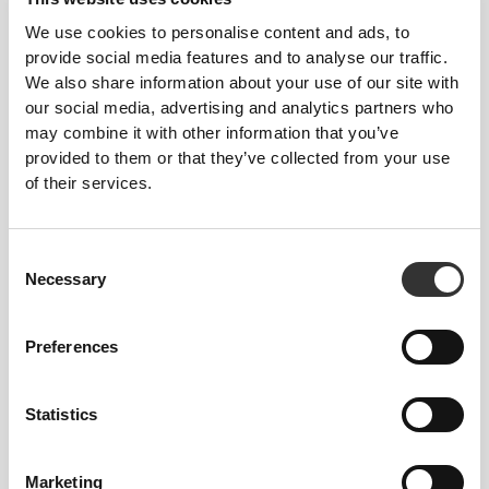
We use cookies to personalise content and ads, to
provide social media features and to analyse our traffic.
We also share information about your use of our site with
our social media, advertising and analytics partners who
may combine it with other information that you’ve
provided to them or that they’ve collected from your use
of their services.
56,03 zł
56,03 zł
Consent
Skarpety za kostkę EY
Skarpety za kostkę EY
Running Crew
Running Crew
Necessary
Selection
Preferences
Statistics
Marketing