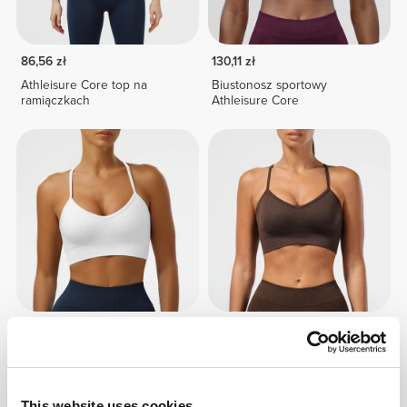
86,56 zł
130,11 zł
Athleisure Core top na
Biustonosz sportowy
ramiączkach
Athleisure Core
130,11 zł
130,11 zł
Biustonosz sportowy
Biustonosz sportowy
Athleisure Core
Athleisure Core
This website uses cookies