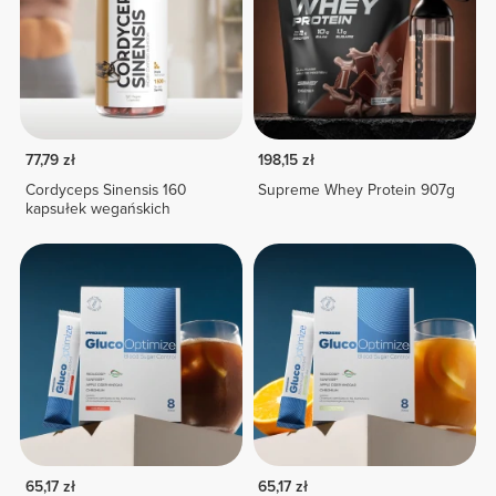
77,79 zł
198,15 zł
Cordyceps Sinensis 160
Supreme Whey Protein 907g
kapsułek wegańskich
65,17 zł
65,17 zł