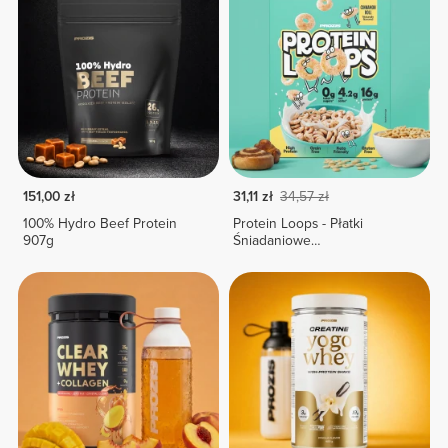
151,00 zł
31,11 zł
34,57 zł
100% Hydro Beef Protein
Protein Loops - Płatki
907g
Śniadaniowe
Wysokobiałkowe -
Cynamonowa Rolada