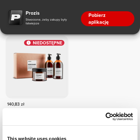
Zestawy prezentowe
Prozis
Pobierz
Stworzone, żeby zakupy były
aplikację
łatwiejsze
Zestawy prezentowe
NIEDOSTĘPNE
140,83 zł
Coconut - Coffret
This website uses cookies