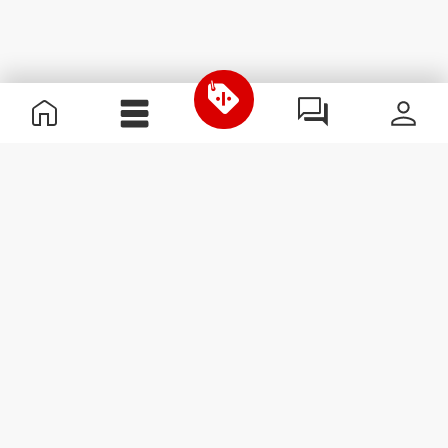
Przydatne informacje
Dołącz do naszego zespołu
Zostań partnerem
Regulamin
Obsługa klienta
Zapisz się do newslettera
Otrzymuj wiadomości i
promocje na swoją skrzynkę
e-mail.
Zapisz się
#ExceedYourself