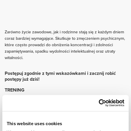
Zarówno życie zawodowe, jak i rodzinne stają się z każdym dniem
coraz bardziej wymagające. Skutkuje to zmęczeniem psychicznym,
które często prowadzi do obniżenia koncentracji i zdolności
zapamiętywania, spadku wydolności intelektualnej oraz utraty
witalności.
Postępuj zgodnie z tymi wskazówkami i zacznij robić
postępy już dziś!
TRENING
Niezliczone badania potwierdzają, że regularna aktywność fizyczna o
umiarkowanej intensywności pomaga poprawić wydolność intelektualną u
osób w każdym wieku.
ODŻYWIANIE
Zdrowa dieta stanowi podstawę prawidłowego funkcjonowania
This website uses cookies
umysłowego. Urozmaicone menu, bogate w warzywa i owoce oraz