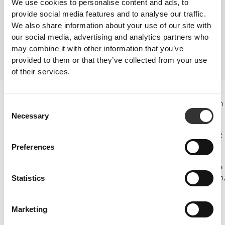
We use cookies to personalise content and ads, to
zawierające dobre źródła kwasów omega-3, niezbędnych kwasów
tłuszczowych, lecytyny sojowej i przeciwutleniaczy, sprzyja koncentracji,
provide social media features and to analyse our traffic.
zapamiętywaniu, a także wspiera inne funkcje mózgu.
We also share information about your use of our site with
SUPLEMENTACJA
our social media, advertising and analytics partners who
Istnieją naturalne suplementy z ekstraktami roślinnymi i składnikami
may combine it with other information that you’ve
odżywczymi, które pomagają poprawić pamięć oraz inne zdolności
provided to them or that they’ve collected from your use
intelektualne.
of their services.
Mózg i pamięć
W istocie suplementy te wspierają rozszerzenie naczyń krwionośnych
Consent
i poprawiają przepływ krwi, ułatwiając transport składników
Necessary
Selection
odżywczych oraz tlenu do wszystkich tkanek organizmu.
W mózgu zwiększony dopływ krwi przekłada się na lepszą wydajność
poznawczą, jasność umysłu i pamięć, a także wspiera czujność
Preferences
psychiczną.
Istnieją jednak także inne mechanizmy działania, niezwykle istotne dla
stymulacji klarowności myślenia i zwiększenia zdolności kognitywnych,
Statistics
dlatego w tej kategorii znajduje się tak szeroki wybór produktów.
Marketing