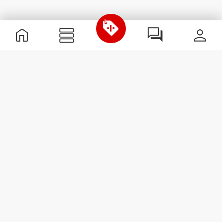
Przydatne informacje
Dołącz do naszego zespołu
Zostań partnerem
Regulamin
Obsługa klienta
Zapisz się do newslettera
Otrzymuj wiadomości i
promocje na swoją skrzynkę
e-mail.
Zapisz się
#ExceedYourself