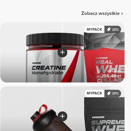
Zobacz wszystkie
MYPACK
20%
319,35 zł
255,48 zł
MYPACK
20%