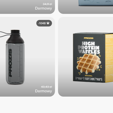
34,11 zł
Darmowy
-1048
43,43 zł
Darmowy