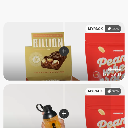
MYPACK
20%
224,61 zł
179,69 zł
MYPACK
20%