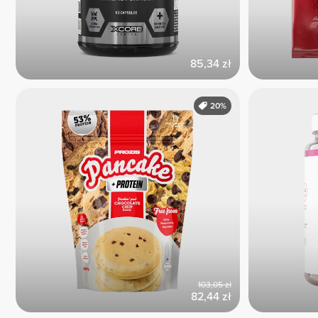
85,34 zł
20%
103,05 zł
82,44 zł