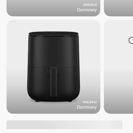
256,10 zł
Darmowy
512,24 zł
Darmowy
Dziś na topie