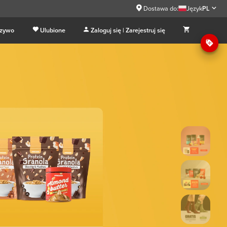
Dostawa do:
Język
PL
 zywo
Ulubione
Zaloguj się | Zarejestruj się