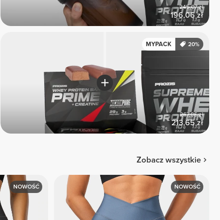
245,07 zł
196,06 zł
MYPACK
20%
267,06 zł
213,65 zł
Zobacz wszystkie
NOWOŚĆ
NOWOŚĆ