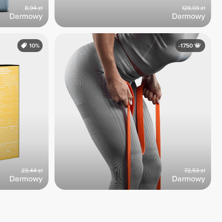
8,94 zł
128,03 zł
Darmowy
Darmowy
10%
-1750
23,44 zł
72,53 zł
Darmowy
Darmowy
Zobacz wszystkie