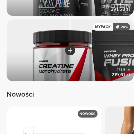
364,60 zł
291,68 zł
MYPACK
20%
274,51 zł
219,61 zł
Nowości
NOWOŚĆ