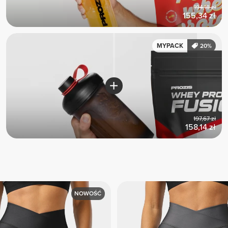
194,18 zł
155,34 zł
MYPACK
20%
197,67 zł
158,14 zł
NOWOŚĆ