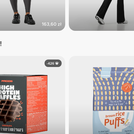
163,60 zł
!
-426