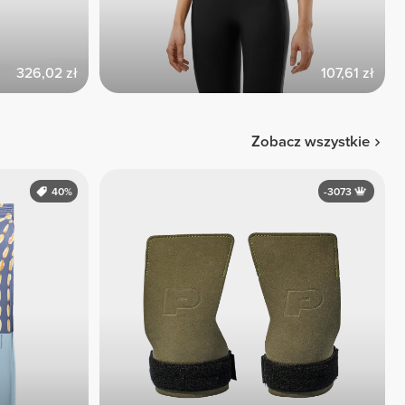
326,02 zł
107,61 zł
Zobacz wszystkie
40%
-3073