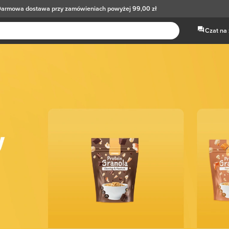
armowa dostawa
przy zamówieniach powyżej 99,00 zł
Czat na