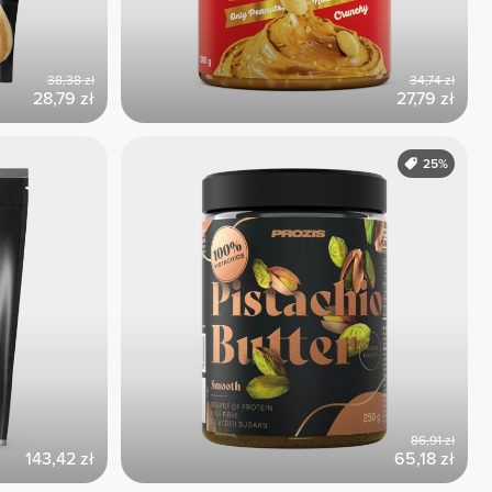
38,38 zł
34,74 zł
28,79 zł
27,79 zł
25%
86,91 zł
143,42 zł
65,18 zł