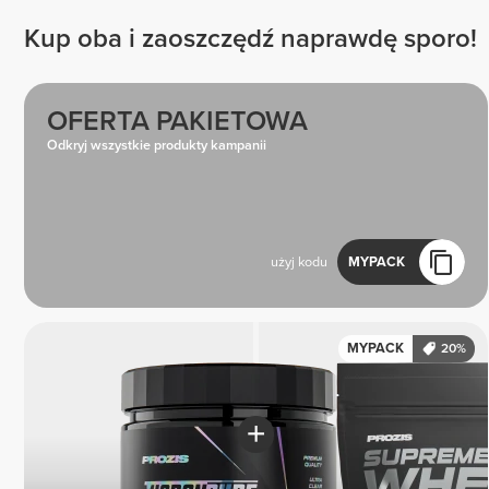
Kup oba i zaoszczędź naprawdę sporo!
OFERTA PAKIETOWA
Odkryj wszystkie produkty kampanii
użyj kodu
MYPACK
MYPACK
20%