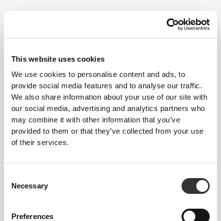
Wij houden van de Toekomst
Wij leven voor morgen en dagen onszelf elke dag uit om onze
grenzen te verleggen. Innovatie zit in ons DNA, want wij willen de
toekomst nu.
This website uses cookies
Het gaat niet om buiten—of binnen—de lijntjes denken.
Voor ons bestaan er geen lijntjes.
We use cookies to personalise content and ads, to
provide social media features and to analyse our traffic.
We also share information about your use of our site with
our social media, advertising and analytics partners who
Waarheid is een investering
may combine it with other information that you’ve
Mooie foto’s en opgepoetste productomschrijvingen brengen je
provided to them or that they’ve collected from your use
maar tot zover.
of their services.
Bij Prozis doen we wat we beloven, en geloven we dat eerlijkheid
uiteindelijk loont—al is het maar omdat je er beter van slaapt.
Waarheid is onze drijvende kracht.
Consent
Necessary
Selection
Ethiek boven alles
We zijn een snelgroeiend bedrijf in een snelle wereld—soms hard,
Preferences