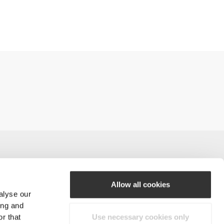
Allow all cookies
alyse our
#ExceedYourself
ing and
r that
Use necessary cookies only