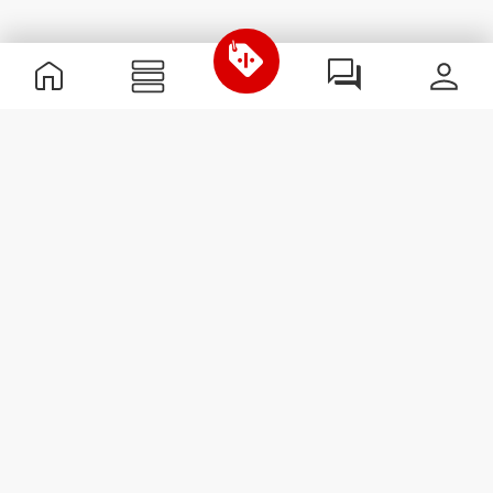
Nützliche Information
Schließe dich unserem Team an!
Werde Partner
AGB
Kundendienst
Newsletter abonnieren
Erhalte Neuigkeiten und
Angebote per E-Mail direkt in
dein Postfach.
Abonnieren
#ExceedYourself