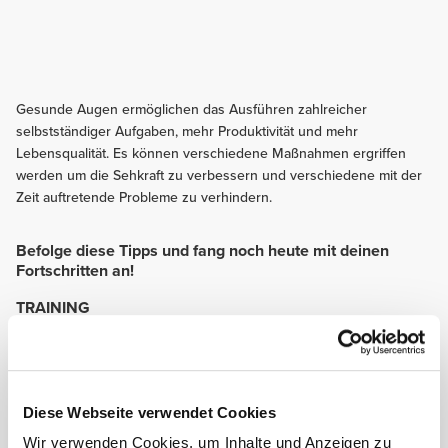
Gesunde Augen ermöglichen das Ausführen zahlreicher
selbstständiger Aufgaben, mehr Produktivität und mehr
Lebensqualität. Es können verschiedene Maßnahmen ergriffen
werden um die Sehkraft zu verbessern und verschiedene mit der
Zeit auftretende Probleme zu verhindern.
Befolge diese Tipps und fang noch heute mit deinen
Fortschritten an!
TRAINING
Es ist sehr wichtig die richtige Ausstattung zum Schutz der Augen während
des Sports zu nutzen, wie Brillen, Visiere, Gesichtsschutz und Helme.
Neben dem sofortigen Schutz der Augen können sie die Sonne fernhalten
und Deine Sportleistung dadurch begünstigen.
ERNÄHRUNG
Diese Webseite verwendet Cookies
Spinat, Broccoli, Blumenkohl, Orange, Kiwi, Weintrauben, Getreide und
Wir verwenden Cookies, um Inhalte und Anzeigen zu