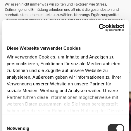
Wir essen nicht immer was wir sollten und Faktoren wie Stress,
Zeitmangel und Ermüdung erlauben uns oft nicht die gesündesten und
nahrhaftesten Lebensmittel auszuwählen. Nahrungs-Ergänzungsmittel
können helfen unsere Bedürfnisse auf einfache und sichere Art gerecht zu
werden und zur ordentlichen Funktion des Immunsystems beitragen.
Vitamine und Mineralien
Diese Webseite verwendet Cookies
Der Konsum von vitamin- und mineralienhaltigen Ergänzungsmitteln
ist insbesondere wichtig während einer strikten Gewichtsverlust-Diät,
Wir verwenden Cookies, um Inhalte und Anzeigen zu
Ernährung basierend auf Fastfood oder präparierten Mahlzeiten, dem
personalisieren, Funktionen für soziale Medien anbieten
kompletten Auslassen von Mahlzeiten oder dem Ersatz von
zu können und die Zugriffe auf unsere Website zu
Mahlzeiten durch energieliefernde Snacks, sowie bei unzureichender
analysieren. Außerdem geben wir Informationen zu Ihrer
Aufnahme von Ost und Gemüse, Nahrungsunverträglichkeiten oder
Verwendung unserer Website an unsere Partner für
Allergien,Vegetarismus oder Schwangerschaft.
soziale Medien, Werbung und Analysen weiter. Unsere
Partner führen diese Informationen möglicherweise mit
weiteren Daten zusammen, die Sie ihnen bereitgestellt
haben oder die sie im Rahmen Ihrer Nutzung der Dienste
gesammelt haben.
Einwilligungsauswahl
Notwendig