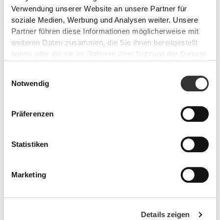
und muskelenstpannende Wirkung unterstützt.
Verwendung unserer Website an unsere Partner für
soziale Medien, Werbung und Analysen weiter. Unsere
Partner führen diese Informationen möglicherweise mit
weiteren Daten zusammen, die Sie ihnen bereitgestellt
haben oder die sie im Rahmen Ihrer Nutzung der Dienste
gesammelt haben.
Einwilligungsauswahl
Notwendig
Präferenzen
Statistiken
Knoblauch-Extrakt 1000mg 120
Marketing
Weichkapseln
€14.99
Vermeidung von Herz-Kreislauf-Problemen (Cholesterin,
Bluthochdruck etc.)
Details zeigen