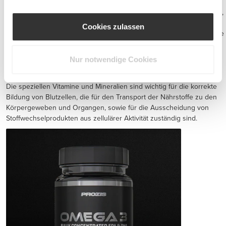
Diese Ergänzungsmittel beinhalten Wirkstoffe wie Omegas und
andere gute Fette, die wichtige Wirkstoffe gegen Entzündungen sind,
gesunde Gelenkfunktion erhalten, die körpereigene
Cookies zulassen
Fettverbrennungsfähigkeit erhöhen, gute Laune unterstützen und die
Gehirnaktivität anregen.
Andere Inhaltsstoffe, wie Vitamin K und Knoblauchextrakt, helfen bei
Nur notwendige Cookies
der Verhinderung arterieller Verhärtung, venöser Thrombose und
anderen Kreislauf-Problemen.
Die speziellen Vitamine und Mineralien sind wichtig für die korrekte
Bildung von Blutzellen, die für den Transport der Nährstoffe zu den
Körpergeweben und Organgen, sowie für die Ausscheidung von
Stoffwechselprodukten aus zellulärer Aktivität zuständig sind.