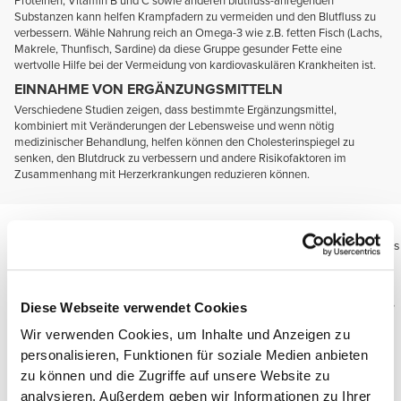
Proteinen, Vitamin B und C sowie anderen blutfluss-anregenden
Substanzen kann helfen Krampfadern zu vermeiden und den Blutfluss zu
verbessern. Wähle Nahrung reich an Omega-3 wie z.B. fetten Fisch (Lachs,
Makrele, Thunfisch, Sardine) da diese Gruppe gesunder Fette eine
wertvolle Hilfe bei der Vermeidung von kardiovaskulären Krankheiten ist.
EINNAHME VON ERGÄNZUNGSMITTELN
Verschiedene Studien zeigen, dass bestimmte Ergänzungsmittel,
kombiniert mit Veränderungen der Lebensweise und wenn nötig
medizinischer Behandlung, helfen können den Cholesterinspiegel zu
senken, den Blutdruck zu verbessern und andere Risikofaktoren im
Zusammenhang mit Herzerkrankungen reduzieren können.
Müde Beine und Krampfadern
Diese Ergänzungsmittel helfen bei der Normalisierung des Blutflusses
in den Gefäßen und sind generell mit Pflanzenextrakten, Vitaminen
und Mineralien formuliert.
Einige beinhalten Wirkstoffe die die Produktion von Stickoxid fördern,
Diese Webseite verwendet Cookies
einer Verbindung die der Körper selber herstellt, sowie die
Wir verwenden Cookies, um Inhalte und Anzeigen zu
Mikrozirkulation und Gefäßerweiterung anregt.
personalisieren, Funktionen für soziale Medien anbieten
Hierdurch trägt es zu einem erhöhten Blutfluss zu allen
zu können und die Zugriffe auf unsere Website zu
Körpergeweben bei.
Hierdurch wird der Schutz der Venen durch entzündungshemmende
analysieren. Außerdem geben wir Informationen zu Ihrer