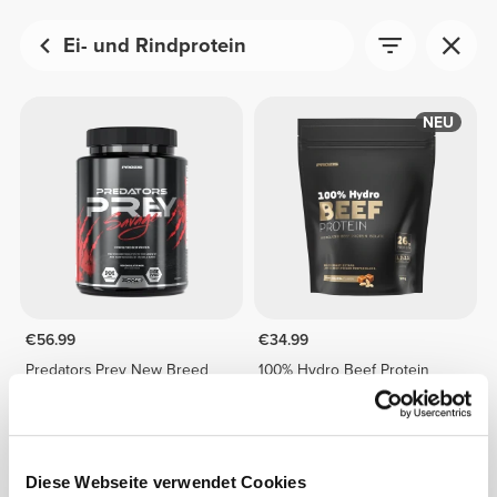
Ei- und Rindprotein
NEU
€56.99
€34.99
Predators Prey New Breed
100% Hydro Beef Protein
1800 g
907g
Diese Webseite verwendet Cookies