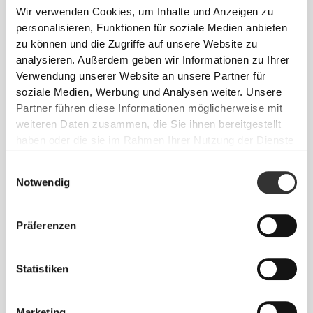
Wir verwenden Cookies, um Inhalte und Anzeigen zu
personalisieren, Funktionen für soziale Medien anbieten
zu können und die Zugriffe auf unsere Website zu
analysieren. Außerdem geben wir Informationen zu Ihrer
Verwendung unserer Website an unsere Partner für
soziale Medien, Werbung und Analysen weiter. Unsere
€34.99
€13.49
€14.99
10%
Partner führen diese Informationen möglicherweise mit
weiteren Daten zusammen, die Sie ihnen bereitgestellt
100% Eiklar-Albumin 900 g
Eiweiß-Omelett mit hohem
Proteingehalt - Klassisch 400
haben oder die sie im Rahmen Ihrer Nutzung der Dienste
g
gesammelt haben.
Einwilligungsauswahl
Notwendig
Präferenzen
Statistiken
Marketing