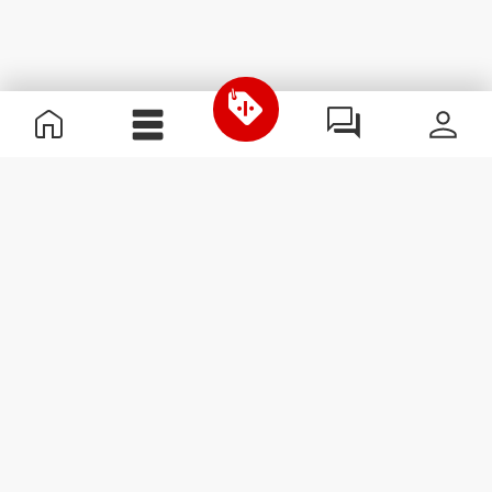
Nützliche Information
Schließe dich unserem Team an!
Werde Partner
AGB
Kundendienst
Newsletter abonnieren
Erhalte Neuigkeiten und
Angebote per E-Mail direkt in
dein Postfach.
Abonnieren
#ExceedYourself