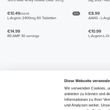
100% Real Whey Isolate Clear 907g
Big Shot - Re
€10.49
€8.99
30%
€14.99
L-Arginin 2400mg 90 Tabletten
AAKG - L-Arg
€14.99
€10.99
RE-AMP 30 servings
L-Arginin-L-Or
Diese Webseite verwende
Wir verwenden Cookies, um
anbieten zu können und di
Informationen zu Ihrer Ve
und Analysen weiter. Unse