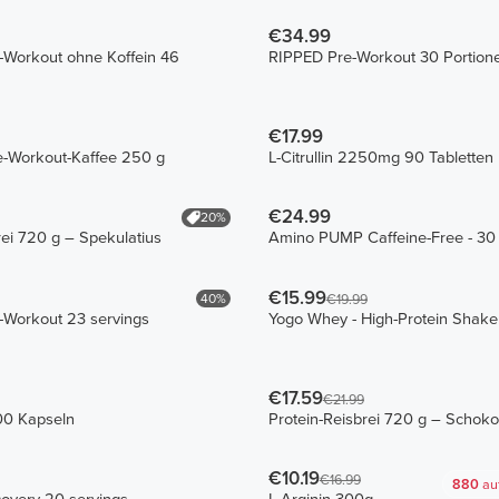
€34.99
e-Workout ohne Koffein 46
RIPPED Pre-Workout 30 Portion
€17.99
e-Workout-Kaffee 250 g
L-Citrullin 2250mg 90 Tabletten
€24.99
20%
rei 720 g – Spekulatius
Amino PUMP Caffeine-Free - 30
€15.99
40%
€19.99
e-Workout 23 servings
Yogo Whey - High-Protein Shake
€17.59
€21.99
00 Kapseln
Protein-Reisbrei 720 g – Schok
€10.19
€16.99
880
au