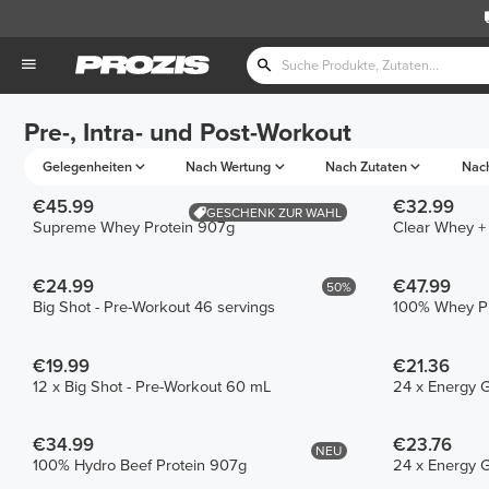
Pre-, Intra- und Post-Workout
Gelegenheiten
Nach Wertung
Nach Zutaten
Nac
€45.99
€32.99
GESCHENK ZUR WAHL
Supreme Whey Protein 907g
Clear Whey +
€24.99
€47.99
50%
Big Shot - Pre-Workout 46 servings
100% Whey Pr
€19.99
€21.36
12 x Big Shot - Pre-Workout 60 mL
24 x Energy G
€34.99
€23.76
NEU
100% Hydro Beef Protein 907g
24 x Energy G