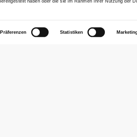
ereitgestellt haben oder die sie im Rahmen Ihrer Nutzung der D
Präferenzen
Statistiken
Marketin
Newsletter abonnieren
Erhalte Neuigkeiten und Angebote per E-Mail direkt in dein
Postfach.
Abonnieren