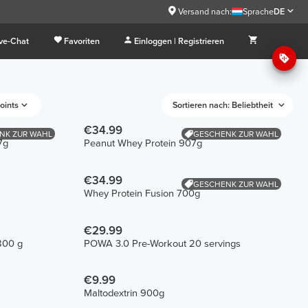
Versand nach:
Sprache
DE
ive-Chat
Favoriten
Einloggen | Registrieren
oints
Sortieren nach: Beliebtheit
€34.99
NK ZUR WAHL
GESCHENK ZUR WAHL
7g
Peanut Whey Protein 907g
€34.99
GESCHENK ZUR WAHL
Whey Protein Fusion 700g
€29.99
 800 g
POWA 3.0 Pre-Workout 20 servings
€9.99
Maltodextrin 900g