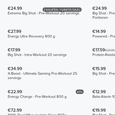
€24.99
€24.99
2 KAUFEN, 1 GRATIS DAZU
Extreme Big Shot - Pre-Workout 20 servings
Big Shot - Pr
Portionen
€27.99
€14.99
Energy Ultra Recovery 800 g
Powered - Pr
€17.99
€17.59
€21.99
Big Shot - Intra-Workout 20 servings
Protein-Reisb
€34.99
€15.99
X-Boost - Ultimate Gaming Pre-Workout 25
Big Shot - Pr
servings
€22.99
€12.99
40%
Energy Charge - Pre-Workout 800 g
Beta-Alanin 1
€72.99
€19.99