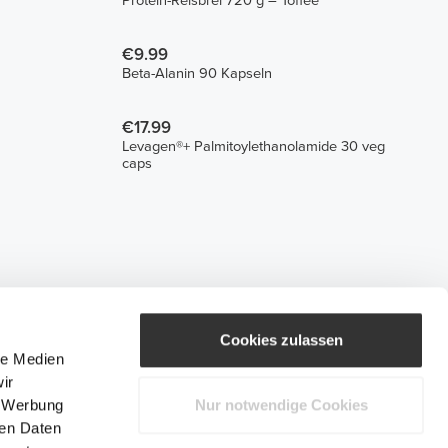
Protein-Reisbrei 720 g – Toffee
€9.99
Beta-Alanin 90 Kapseln
€17.99
Levagen®+ Palmitoylethanolamide 30 veg
caps
Cookies zulassen
le Medien
ir
, Werbung
Nur notwendige Cookies
ren Daten