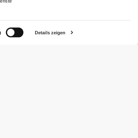
ienste
g
Details zeigen
#ExceedYourself