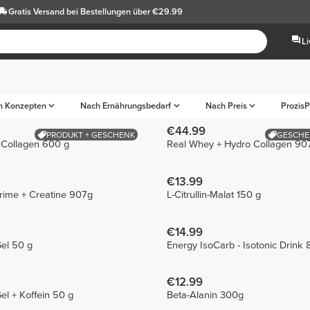
Gratis Versand
bei Bestellungen über €29.99
L
h Konzepten
Nach Ernährungsbedarf
Nach Preis
ProzisP
€44.99
PRODUKT + GESCHENK
GESCHE
 Collagen 600 g
Real Whey + Hydro Collagen 90
€13.99
ime + Creatine 907g
L-Citrullin-Malat 150 g
€14.99
el 50 g
Energy IsoCarb - Isotonic Drink
€12.99
el + Koffein 50 g
Beta-Alanin 300g