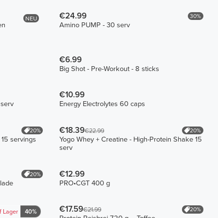
€24.99
30%
NEU
en
Amino PUMP - 30 serv
€6.99
Big Shot - Pre-Workout - 8 sticks
€10.99
 serv
Energy Electrolytes 60 caps
€18.39
20%
20%
€22.99
 15 servings
Yogo Whey + Creatine - High-Protein Shake 15
serv
€12.99
20%
olade
PRO•CGT 400 g
€17.59
20%
€21.99
f Lager
40%