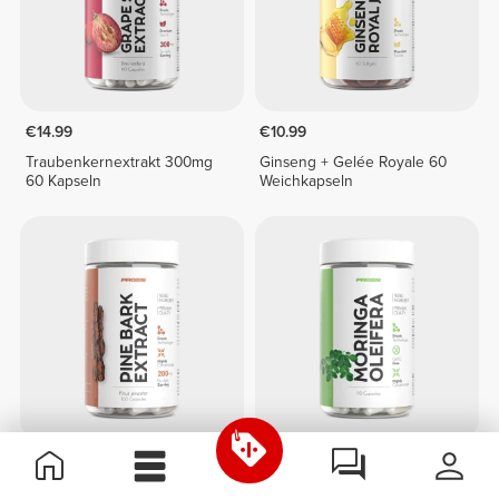
€14.99
€10.99
Traubenkernextrakt 300mg
Ginseng + Gelée Royale 60
60 Kapseln
Weichkapseln
€24.99
€17.99
Pine Bark Extract 160 caps
Moringa Oleifera 90 caps