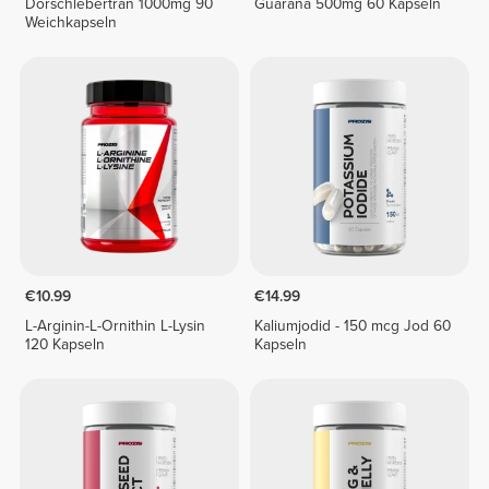
Dorschlebertran 1000mg 90
Guarana 500mg 60 Kapseln
Weichkapseln
€10.99
€14.99
L-Arginin-L-Ornithin L-Lysin
Kaliumjodid - 150 mcg Jod 60
120 Kapseln
Kapseln