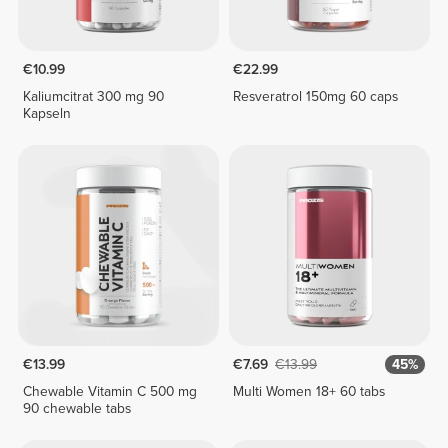
€10.99
€22.99
Kaliumcitrat 300 mg 90
Resveratrol 150mg 60 caps
Kapseln
€13.99
€7.69
€13.99
45%
Chewable Vitamin C 500 mg
Multi Women 18+ 60 tabs
90 chewable tabs