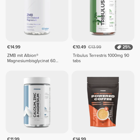
€14.99
€10.49
€13.99
25%
ZMB mit Albion®
Tribulus Terrestris 1000mg 90
Magnesiumbisglycinat 60
tabs
vegetarische Kapseln
€11.99
€14.99