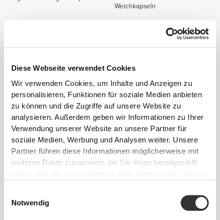
Weichkapseln
Diese Webseite verwendet Cookies
Wir verwenden Cookies, um Inhalte und Anzeigen zu
personalisieren, Funktionen für soziale Medien anbieten
zu können und die Zugriffe auf unsere Website zu
analysieren. Außerdem geben wir Informationen zu Ihrer
Verwendung unserer Website an unsere Partner für
€9.99
€19.99
soziale Medien, Werbung und Analysen weiter. Unsere
B Complex 90 tabs
Multi PRZ Professional 120
caps
Partner führen diese Informationen möglicherweise mit
weiteren Daten zusammen, die Sie ihnen bereitgestellt
haben oder die sie im Rahmen Ihrer Nutzung der Dienste
gesammelt haben.
Einwilligungsauswahl
Notwendig