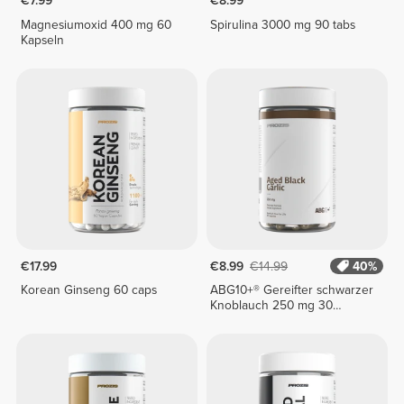
€7.99
€8.99
Magnesiumoxid 400 mg 60
Spirulina 3000 mg 90 tabs
Kapseln
€17.99
€8.99
€14.99
40%
Korean Ginseng 60 caps
ABG10+® Gereifter schwarzer
Knoblauch 250 mg 30
vegetarische Kapseln