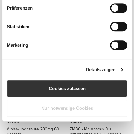
Präferenzen
Statistiken
€39.99
€19.99
100% Vegan Mass Gainer
Spirulina 3000 mg 360 tabs
Marketing
2000g
Details zeigen
Cookies zulassen
Nur notwendige Cookies
€19.99
€12.99
Alpha-Liponsäure 280mg 60
ZMB6 - Mit Vitamin D +