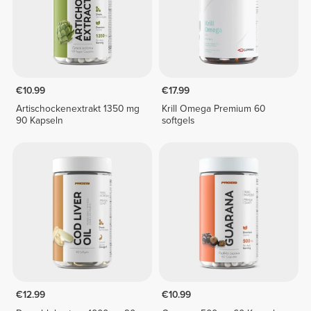
€10.99
€17.99
Artischockenextrakt 1350 mg
Krill Omega Premium 60
90 Kapseln
softgels
€12.99
€10.99