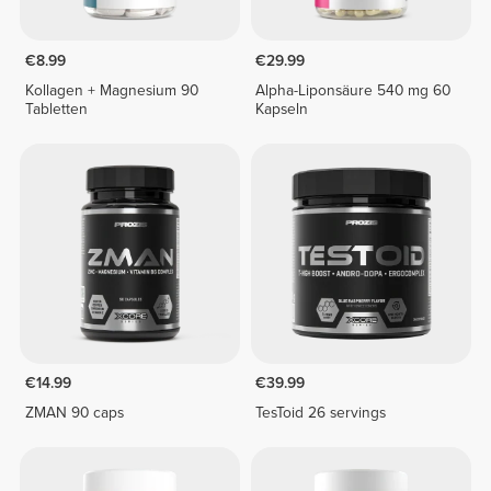
€8.99
€29.99
Kollagen + Magnesium 90
Alpha-Liponsäure 540 mg 60
Tabletten
Kapseln
€14.99
€39.99
ZMAN 90 caps
TesToid 26 servings