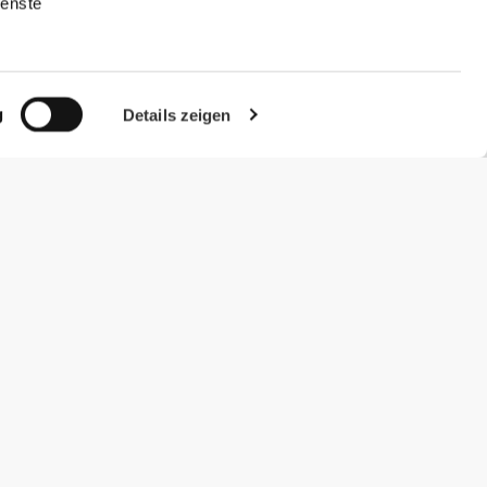
ienste
g
Details zeigen
#ExceedYourself