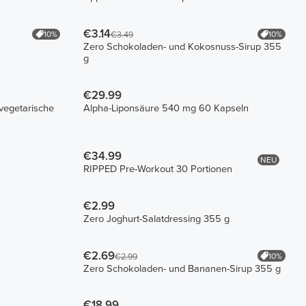
€3.14
10%
10%
€3.49
Zero Schokoladen- und Kokosnuss-Sirup 355
g
€29.99
vegetarische
Alpha-Liponsäure 540 mg 60 Kapseln
€34.99
NEU
RIPPED Pre-Workout 30 Portionen
€2.99
Zero Joghurt-Salatdressing 355 g
€2.69
10%
€2.99
Zero Schokoladen- und Bananen-Sirup 355 g
€18.99