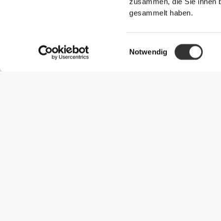
zusammen, die Sie ihnen b
gesammelt haben.
Einwilligungsauswahl
Notwendig
Nützliche Information
Schließe dich unserem Team an!
Werde Partner
AGB
Kundendienst