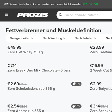
Deine Bestellung kann heute noch verschickt werden.
07
:
37
:
50
Fettverbrenner und Muskeldefinition
Gelegenheiten
Nach Wertung
Nach Zutaten
Nac
€49.99
€23.99
Zero Diet Whey 750 g
Zero Creatine
€7.14
€16.99
Zero Break Duo Milk Chocolate - 6 bars
2 Week Cut &
€2.69
€2.99
10%
€2.99
Zero Schokoladensirup 355 g
Zero Teriyaki
€2.54
€3.14
15%
€2.99
€3.49
Zero Ahornsirup 355 g
Zero Schokol