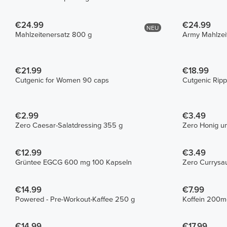
€24.99
€24.99
NEU
Mahlzeitenersatz 800 g
Army Mahlzei
€21.99
€18.99
Cutgenic for Women 90 caps
Cutgenic Ripp
€2.99
€3.49
Zero Caesar-Salatdressing 355 g
Zero Honig u
€12.99
€3.49
Grüntee EGCG 600 mg 100 Kapseln
Zero Currysa
€14.99
€7.99
Powered - Pre-Workout-Kaffee 250 g
Koffein 200m
€14.99
€17.99