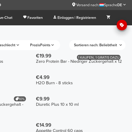
9
Versand nach:
Sprache
DE
ive-Chat
Favoriten
Einloggen | Registrieren
eschlecht
ProzisPoints
Sortieren nach: Beliebtheit
€19.99
1 KAUFEN, 1 GRATIS DAZU
ps
Zero Protein Bar - Niedriger Zuckergehalt x 12
€4.99
H2O Burn - 8 sticks
€9.99
10%
uckergehalt -
Diuretic Plus 10 x 10 ml
€14.99
Appetite Control 60 caps