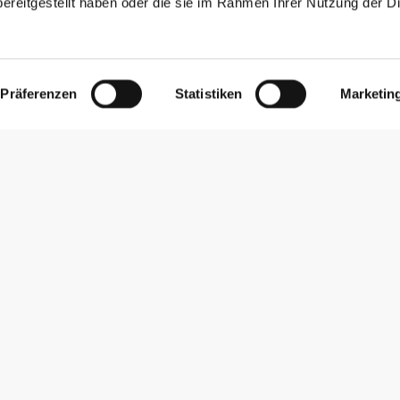
ereitgestellt haben oder die sie im Rahmen Ihrer Nutzung der D
Präferenzen
Statistiken
Marketin
Newsletter abonnieren
Erhalte Neuigkeiten und Angebote per E-Mail direkt in dein
Postfach.
Abonnieren