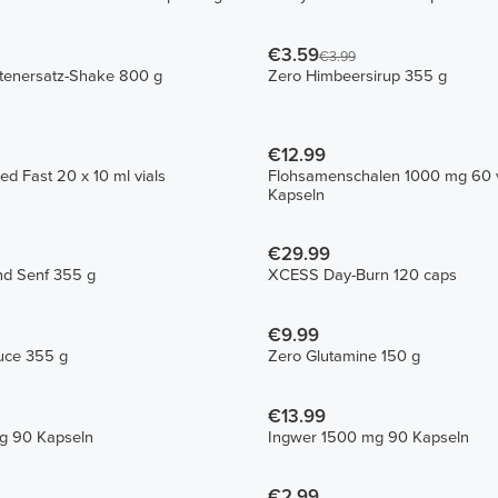
€3.59
€3.99
tenersatz-Shake 800 g
Zero Himbeersirup 355 g
€12.99
ed Fast 20 x 10 ml vials
Flohsamenschalen 1000 mg 60 
Kapseln
€29.99
nd Senf 355 g
XCESS Day-Burn 120 caps
€9.99
uce 355 g
Zero Glutamine 150 g
€13.99
g 90 Kapseln
Ingwer 1500 mg 90 Kapseln
€2.99