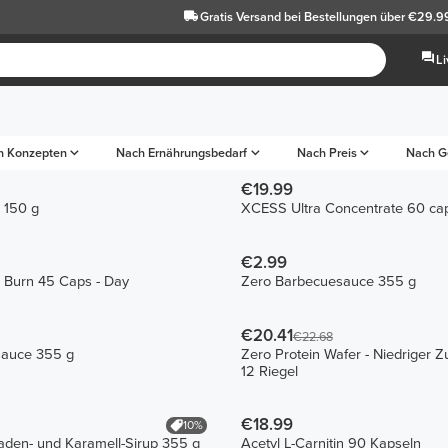
Gratis Versand
bei Bestellungen über €29.9
L
h Konzepten
Nach Ernährungsbedarf
Nach Preis
Nach G
€19.99
 150 g
XCESS Ultra Concentrate 60 ca
€2.99
 Burn 45 Caps - Day
Zero Barbecuesauce 355 g
€20.41
€22.68
sauce 355 g
Zero Protein Wafer - Niedriger Z
12 Riegel
€18.99
10%
aden- und Karamell-Sirup 355 g
Acetyl L-Carnitin 90 Kapseln