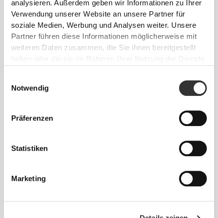
analysieren. Außerdem geben wir Informationen zu Ihrer
Verwendung unserer Website an unsere Partner für
soziale Medien, Werbung und Analysen weiter. Unsere
Partner führen diese Informationen möglicherweise mit
weiteren Daten zusammen, die Sie ihnen bereitgestellt
haben oder die sie im Rahmen Ihrer Nutzung der Dienste
€19.99
€13.99
gesammelt haben.
Einwilligungsauswahl
L-Carnitin 2000 20 Ampullen
Acetyl-L-Carnitin 1000 mg 60
Notwendig
Kapseln
Präferenzen
Statistiken
Marketing
€17.99
€19.99
Details zeigen