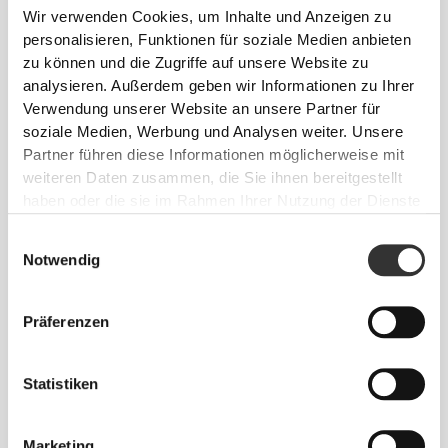
Wir verwenden Cookies, um Inhalte und Anzeigen zu
personalisieren, Funktionen für soziale Medien anbieten
zu können und die Zugriffe auf unsere Website zu
analysieren. Außerdem geben wir Informationen zu Ihrer
Verwendung unserer Website an unsere Partner für
soziale Medien, Werbung und Analysen weiter. Unsere
€14.99
€10.99
Partner führen diese Informationen möglicherweise mit
weiteren Daten zusammen, die Sie ihnen bereitgestellt
Energy IsoCarb - Isotonic
Energy Electrolytes 60 caps
Drink 800 g
haben oder die sie im Rahmen Ihrer Nutzung der Dienste
gesammelt haben.
Einwilligungsauswahl
Notwendig
Präferenzen
Statistiken
Marketing