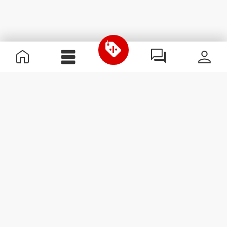
Nützliche Information
Schließe dich unserem Team an!
Werde Partner
AGB
Kundendienst
Newsletter abonnieren
Erhalte Neuigkeiten und
Angebote per E-Mail direkt in
dein Postfach.
Abonnieren
#ExceedYourself