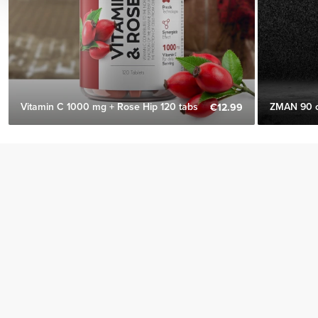
Vitamin C 1000 mg + Rose Hip 120 tabs
ZMAN 90 
€12.99