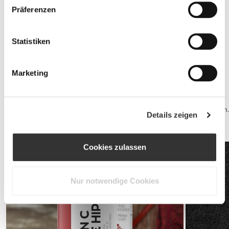
Präferenzen
Statistiken
Jointz 90 caps
€14.99
Marketing
Sportlergesundheit
Qualitätsschlaf und ein Gesunder Geist sind deine beste Abwehr.
Erhole dich für dein nächstes Training mit einem Kasein-Shake bevor
Du schlafen gehst, um maximalen Vorteil aus deinem Schlaf zu ziehen.
Details zeigen
Während des Tages kann ein Multivitamin-Produkt quasi all Deine
Vitamin-Bedürfnisse decken.
Cookies zulassen
Nur notwendige Cookies