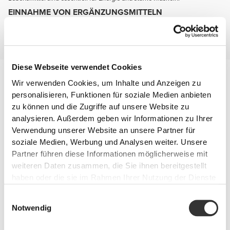
EINNAHME VON ERGÄNZUNGSMITTELN
Komplettiere deine Ernährung mit Ergänzungsmitteln die dir helfen Kraft
und Muskelmasse zu entwickeln, dich aufgeweckt halten und deine
Gelenke schützen.
Diese Webseite verwendet Cookies
Verletzungsverhütung
Wir verwenden Cookies, um Inhalte und Anzeigen zu
Du wirst agiler und resistenter wenn deine Gelenke gesund und gut
geschützt sind.
personalisieren, Funktionen für soziale Medien anbieten
Behalte diese beiden Namen: Glucosamin und Chondroitin.
zu können und die Zugriffe auf unsere Website zu
analysieren. Außerdem geben wir Informationen zu Ihrer
Verwendung unserer Website an unsere Partner für
soziale Medien, Werbung und Analysen weiter. Unsere
Partner führen diese Informationen möglicherweise mit
weiteren Daten zusammen, die Sie ihnen bereitgestellt
haben oder die sie im Rahmen Ihrer Nutzung der Dienste
gesammelt haben.
Einwilligungsauswahl
Notwendig