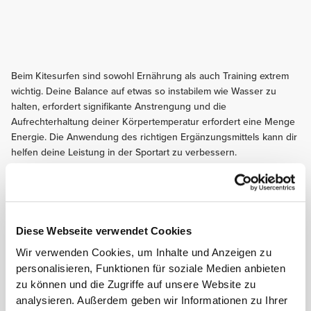
Beim Kitesurfen sind sowohl Ernährung als auch Training extrem
wichtig. Deine Balance auf etwas so instabilem wie Wasser zu
halten, erfordert signifikante Anstrengung und die
Aufrechterhaltung deiner Körpertemperatur erfordert eine Menge
Energie. Die Anwendung des richtigen Ergänzungsmittels kann dir
helfen deine Leistung in der Sportart zu verbessern.
Befolge diese Tipps und fang noch heute mit deinen
Fortschritten an!
TRAINING
Diese Webseite verwendet Cookies
Nutze Dein Training zur Verbesserung Deiner Balance, Propriozeption und
Wir verwenden Cookies, um Inhalte und Anzeigen zu
Rumpfstabilität. Dieses Übungen werden Deine Dreh- und Balance-
personalisieren, Funktionen für soziale Medien anbieten
Fähigkeiten verbessern und Dir eine bessere Haltung beim Training geben.
zu können und die Zugriffe auf unsere Website zu
ERNÄHRUNG
analysieren. Außerdem geben wir Informationen zu Ihrer
Nimm zwei bis drei Stunden bevor du ins Wasser gehst eine leichte