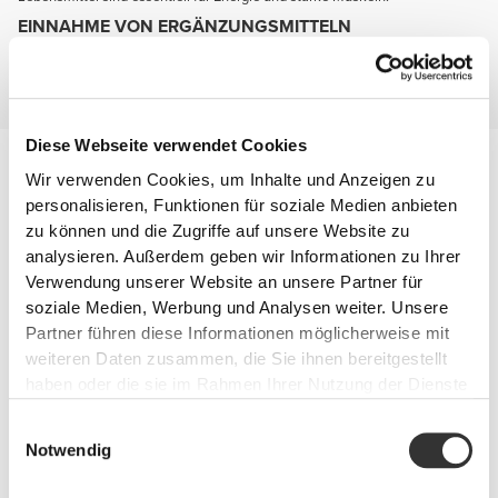
EINNAHME VON ERGÄNZUNGSMITTELN
Komplettiere deine Ernährung mit Ergänzungsmitteln die dir helfen Kraft
und Muskelmasse zu entwickeln, dich aufgeweckt halten und deine
Gelenke schützen.
Diese Webseite verwendet Cookies
Verletzungsverhütung
Wir verwenden Cookies, um Inhalte und Anzeigen zu
Du wirst agiler und resistenter wenn deine Gelenke gesund und gut
geschützt sind.
personalisieren, Funktionen für soziale Medien anbieten
Behalte diese beiden Namen: Glucosamin und Chondroitin.
zu können und die Zugriffe auf unsere Website zu
analysieren. Außerdem geben wir Informationen zu Ihrer
Verwendung unserer Website an unsere Partner für
soziale Medien, Werbung und Analysen weiter. Unsere
Partner führen diese Informationen möglicherweise mit
weiteren Daten zusammen, die Sie ihnen bereitgestellt
haben oder die sie im Rahmen Ihrer Nutzung der Dienste
gesammelt haben.
Einwilligungsauswahl
Notwendig