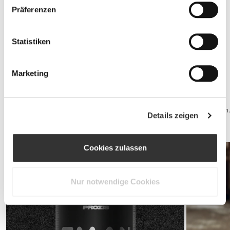
Präferenzen
Statistiken
Jointz 90 caps
€14.99
Marketing
Sportlergesundheit
Qualitätsschlaf und ein Gesunder Geist sind deine beste Abwehr.
Erhole dich für dein nächstes Training mit einem Kasein-Shake bevor
Du schlafen gehst, um maximalen Vorteil aus deinem Schlaf zu ziehen.
Details zeigen
Während des Tages kann ein Multivitamin-Produkt quasi all Deine
Vitamin-Bedürfnisse decken.
Cookies zulassen
Nur notwendige Cookies