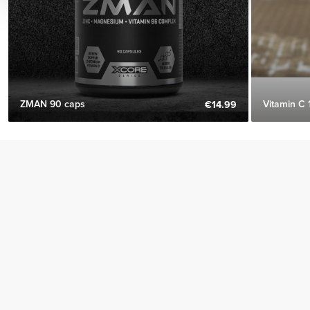
ZMAN 90 caps
Vitamin C 
€14.99