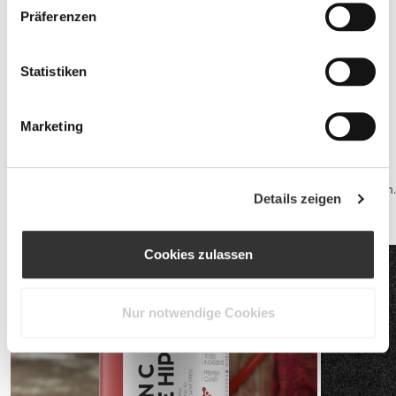
Präferenzen
Statistiken
Jointz 90 caps
€14.99
Marketing
Sportlergesundheit
Qualitätsschlaf und ein Gesunder Geist sind deine beste Abwehr.
Erhole dich für dein nächstes Training mit einem Kasein-Shake bevor
Du schlafen gehst, um maximalen Vorteil aus deinem Schlaf zu ziehen.
Details zeigen
Während des Tages kann ein Multivitamin-Produkt quasi all Deine
Vitamin-Bedürfnisse decken.
Cookies zulassen
Nur notwendige Cookies