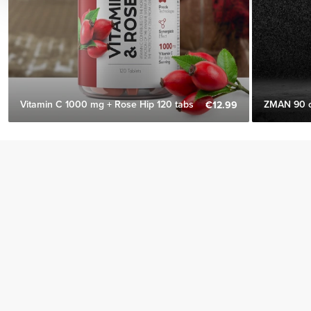
Vitamin C 1000 mg + Rose Hip 120 tabs
ZMAN 90 
€12.99