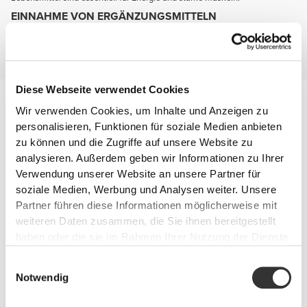
EINNAHME VON ERGÄNZUNGSMITTELN
Komplettiere deine Ernährung mit Ergänzungsmitteln die dir helfen Kraft
und Muskelmasse zu entwickeln, dich aufgeweckt halten und deine
Gelenke schützen.
Diese Webseite verwendet Cookies
Verletzungsverhütung
Wir verwenden Cookies, um Inhalte und Anzeigen zu
Du wirst agiler und resistenter wenn deine Gelenke gesund und gut
geschützt sind.
personalisieren, Funktionen für soziale Medien anbieten
Behalte diese beiden Namen: Glucosamin und Chondroitin.
zu können und die Zugriffe auf unsere Website zu
analysieren. Außerdem geben wir Informationen zu Ihrer
Verwendung unserer Website an unsere Partner für
soziale Medien, Werbung und Analysen weiter. Unsere
Partner führen diese Informationen möglicherweise mit
weiteren Daten zusammen, die Sie ihnen bereitgestellt
haben oder die sie im Rahmen Ihrer Nutzung der Dienste
gesammelt haben.
Einwilligungsauswahl
Notwendig