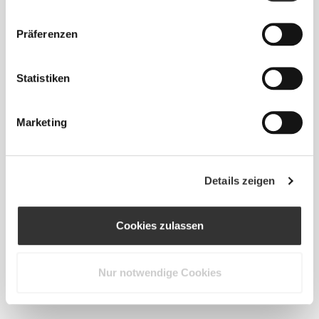
Präferenzen
Info und Pflegehinweise
Statistiken
Der X Shaker wurde entwickelt, um das Mixen zu
revolutionieren. Das Design mit abgerundetem
Boden hilft dir, eine homogene Mischung zu
Marketing
erhalten.
Details zeigen
Spülmaschinengeeignet (max. 60 ºC/140 ºF)
Fassungsvermögen: 750 ml
Cookies zulassen
Nur notwendige Cookies
Made in EU