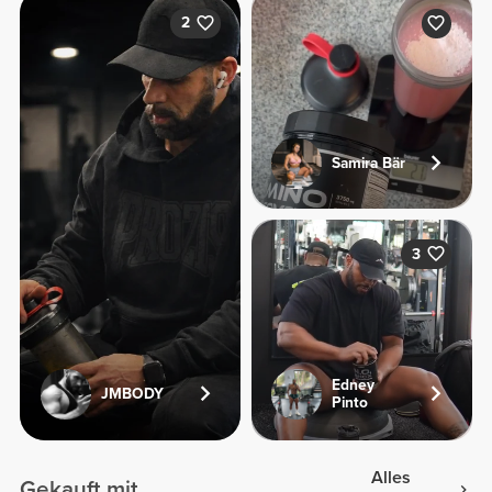
2
Samira Bär
3
Edney
JMBODY
Pinto
Alles
Gekauft mit