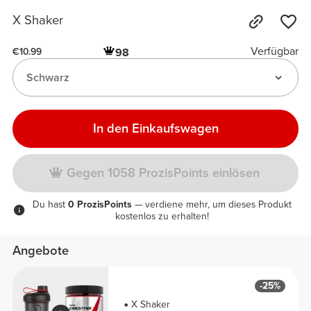
X Shaker
Verfügbar
98
€10.99
Schwarz
In den Einkaufswagen
Gegen 1058 ProzisPoints einlösen
Du hast
0 ProzisPoints
— verdiene mehr, um dieses Produkt
kostenlos zu erhalten!
Angebote
-25%
X Shaker