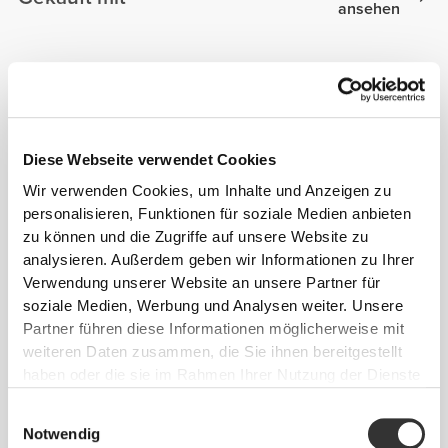
ansehen
€29.99
€7.99
Handschuhe Workout
GymPro Crew Socken
€34.99
€10.99
GESCHENK ZUR WAHL
Diese Webseite verwendet Cookies
Whey Protein Fusion
X Shaker - Black / Desert
700g
Wir verwenden Cookies, um Inhalte und Anzeigen zu
personalisieren, Funktionen für soziale Medien anbieten
zu können und die Zugriffe auf unsere Website zu
Alles
Ähnliche Produkte
analysieren. Außerdem geben wir Informationen zu Ihrer
ansehen
Verwendung unserer Website an unsere Partner für
soziale Medien, Werbung und Analysen weiter. Unsere
Partner führen diese Informationen möglicherweise mit
€9.99
€10.99
weiteren Daten zusammen, die Sie ihnen bereitgestellt
Fusion Shaker Bottle - All
X Shaker
Black
haben oder die sie im Rahmen Ihrer Nutzung der Dienste
gesammelt haben.
Einwilligungsauswahl
€10.99
€14.99
Notwendig
X Shaker - Black / Desert
Stratos Shaker