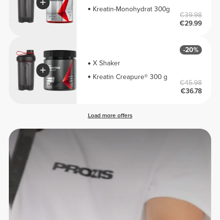
Kreatin-Monohydrat 300g
€39.98
€29.99
-20%
X Shaker
Kreatin Creapure® 300 g
€45.98
€36.78
Load more offers