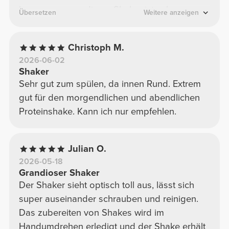
kann nur sagen dieser Shaker ist sehr
Übersetzen
Weitere anzeigen
empfehlenswert und ich würde ihn immer
wieder kaufen. Vielen Dank
Christoph M.
2026-06-02
Shaker
Sehr gut zum spülen, da innen Rund. Extrem
gut für den morgendlichen und abendlichen
Proteinshake. Kann ich nur empfehlen.
Julian O.
2026-05-18
Grandioser Shaker
Der Shaker sieht optisch toll aus, lässt sich
super auseinander schrauben und reinigen.
Das zubereiten von Shakes wird im
Handumdrehen erledigt und der Shake erhält