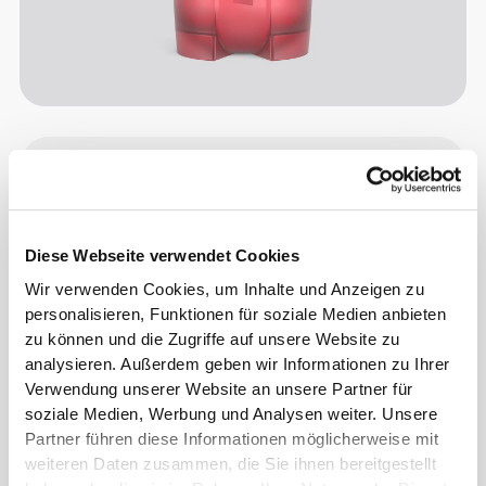
Info und Pflegehinweise
Größen-Guide
Diese Webseite verwendet Cookies
Wir verwenden Cookies, um Inhalte und Anzeigen zu
Gesamtbewertungen
personalisieren, Funktionen für soziale Medien anbieten
zu können und die Zugriffe auf unsere Website zu
4.8
(14338 Bewertungen)
analysieren. Außerdem geben wir Informationen zu Ihrer
Verwendung unserer Website an unsere Partner für
Alles
soziale Medien, Werbung und Analysen weiter. Unsere
Aus unserer Community
ansehen
Partner führen diese Informationen möglicherweise mit
weiteren Daten zusammen, die Sie ihnen bereitgestellt