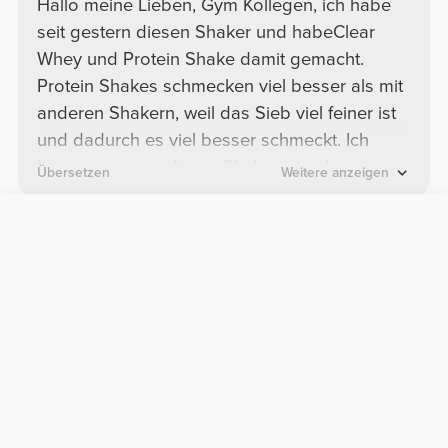
Hallo meine Lieben, Gym Kollegen, ich habe
seit gestern diesen Shaker und habeClear
Whey und Protein Shake damit gemacht.
Protein Shakes schmecken viel besser als mit
anderen Shakern, weil das Sieb viel feiner ist
und dadurch es viel besser schmeckt. Ich
kann nur sagen dieser Shaker ist sehr
Übersetzen
Weitere anzeigen
empfehlenswert und ich würde ihn immer
wieder kaufen. Vielen Dank
Christoph M.
2026-06-02
Shaker
Sehr gut zum spülen, da innen Rund. Extrem
gut für den morgendlichen und abendlichen
Proteinshake. Kann ich nur empfehlen.
Julian O.