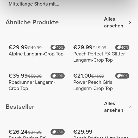
Mittellange Shorts mit
normaler Taille
Alles
Ähnliche Produkte
ansehen
€29.99
€29.99
€49.99
40%
€49.99
40%
Alpine Langarm-Crop Top
Peach Perfect FX Glitter
Langarm-Crop Top
€35.99
€21.00
€59.99
40%
€41.99
50%
Roadrunner Langarm-
Power Peach Girls
Crop Top
Langarm-Crop Top
Alles
Bestseller
ansehen
€26.24
€29.99
€34.99
25%