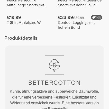
Peach Perfect FX
Peach Perfect Mittellange
Mittellange Shorts mit
Shorts mit hoher Taille
normaler Taille
€19.99
€23.99
€39.99
40%
T-Shirt Athleisure W
Contour Leggings mit
hohem Bund
Produktdetails
BETTERCOTTON
Kühle, atmungsaktive und superweiche Baumwolle,
die für eine verbesserte Festigkeit, Elastizität und
Widerstand entwickelt wurde. Eine bessere Version
von Baumwolle.