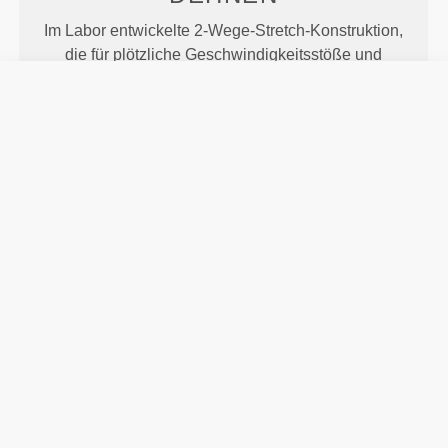
Im Labor entwickelte 2-Wege-Stretch-Konstruktion,
die für plötzliche Geschwindigkeitsstöße und
Richtungswechsel ausgelegt ist.
MEHR ALS
DAS AUGE
FASSEN KANN
Speziell entwickelte Fasertechnologie mit
feuchtigkeitsableitenden Eigenschaften, die dir
helfen, trocken und bequem zu bleiben.