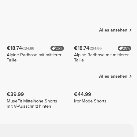
Alles ansehen
€18.74
€18.74
€24.99
€24.99
25%
25%
Alpine Radhose mit mittlerer
Alpine Radhose mit mittlerer
Taille
Taille
Alles ansehen
€39.99
€44.99
MuseFit Mittelhohe Shorts
IronMode Shorts
mit V-Ausschnitt hinten