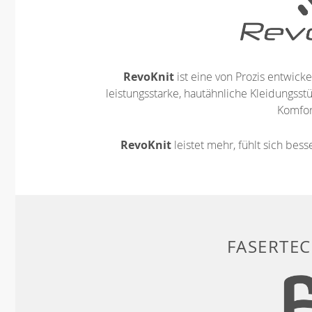
RevoKnit
ist eine von Prozis entwickel
leistungsstarke, hautähnliche Kleidungsst
Komfort
RevoKnit
leistet mehr, fühlt sich bes
FASERTE