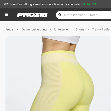
Deine Bestellung kann heute noch verschickt werden.
11
:
44
:
27
Prozis
Damenbekleidung
Unterteile
Shorts
Trekky Radler