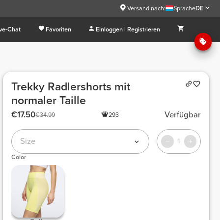
9
Versand nach:
Sprache
DE
ive-Chat
Favoriten
Einloggen | Registrieren
Trekky Radlershorts mit
normaler Taille
€17.50
Verfügbar
€34.99
293
Size
1
Color