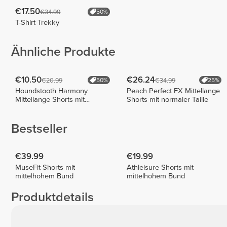
€17.50
€34.99
50%
T-Shirt Trekky
Ähnliche Produkte
€10.50
€26.24
€20.99
€34.99
50%
25%
Houndstooth Harmony
Peach Perfect FX Mittellange
Mittellange Shorts mit
Shorts mit normaler Taille
normaler Taille
Bestseller
€39.99
€19.99
MuseFit Shorts mit
Athleisure Shorts mit
mittelhohem Bund
mittelhohem Bund
Produktdetails