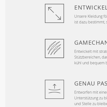
ENTWICKE
Unsere Kleidung f
ist dazu bestimmt, 
GAMECHA
Entwickelt mit str
Stützbereichen, da
kühl und bequem b
GENAU
PA
Entworfen mit ein
Unterstützung zu b
und Stelle zu bleib