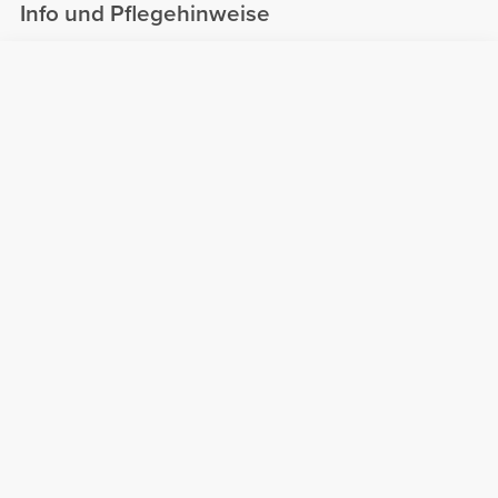
Info und Pflegehinweise
Siehe Größentabelle in der Beschreibung.
Zusammensetzung
80% Polyamid
20% Elastan
Made in Portugal
Gesamtbewertungen