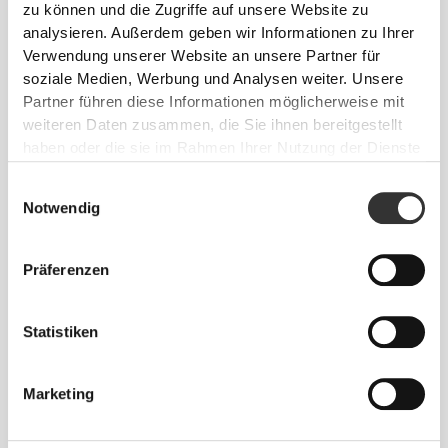
zu können und die Zugriffe auf unsere Website zu
analysieren. Außerdem geben wir Informationen zu Ihrer
Verwendung unserer Website an unsere Partner für
soziale Medien, Werbung und Analysen weiter. Unsere
Partner führen diese Informationen möglicherweise mit
weiteren Daten zusammen, die Sie ihnen bereitgestellt
haben oder die sie im Rahmen Ihrer Nutzung der Dienste
gesammelt haben.
NRG-
Einwilligungsauswahl
LEISTUNG
Notwendig
Entwickelt mit unserer NRG-Technologie, die deine
Präferenzen
Muskeln stärkt, die Durchblutung verbessert,
Müdigkeit lindert und hart daran arbeitet, dich zu
besseren Leistungen zu bringen.
Statistiken
Marketing