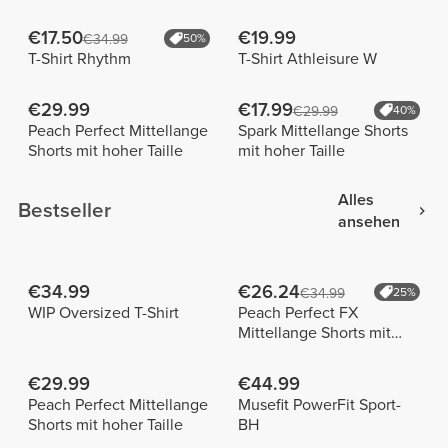
€17.50
€19.99
€34.99
50%
T-Shirt Rhythm
T-Shirt Athleisure W
€29.99
€17.99
€29.99
40%
Peach Perfect Mittellange
Spark Mittellange Shorts
Shorts mit hoher Taille
mit hoher Taille
Alles
Bestseller
ansehen
€34.99
€26.24
€34.99
25%
WIP Oversized T-Shirt
Peach Perfect FX
Mittellange Shorts mit
normaler Taille
€29.99
€44.99
Peach Perfect Mittellange
Musefit PowerFit Sport-
Shorts mit hoher Taille
BH