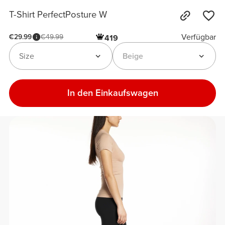
T-Shirt PerfectPosture W
Verfügbar
€29.99
€49.99
419
Size
Beige
In den Einkaufswagen