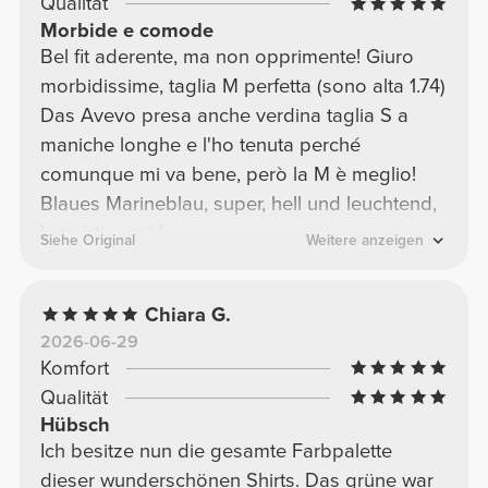
Qualität
Morbide e comode
Bel fit aderente, ma non opprimente! Giuro
morbidissime, taglia M perfetta (sono alta 1.74)
Das Avevo presa anche verdina taglia S a
maniche longhe e l'ho tenuta perché
comunque mi va bene, però la M è meglio!
Blaues Marineblau, super, hell und leuchtend,
kommt zu mir!
Siehe Original
Weitere anzeigen
Chiara G.
2026-06-29
Komfort
Qualität
Hübsch
Ich besitze nun die gesamte Farbpalette
dieser wunderschönen Shirts. Das grüne war