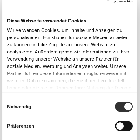
Diese Webseite verwendet Cookies
Wir verwenden Cookies, um Inhalte und Anzeigen zu
Absolute Bewegungsfreiheit. Deine bequeme,
personalisieren, Funktionen für soziale Medien anbieten
zu können und die Zugriffe auf unsere Website zu
entspannte Passform für einen lässigen Look.
analysieren. Außerdem geben wir Informationen zu Ihrer
Verwendung unserer Website an unsere Partner für
EMPFOHLENE GRÖSSE BASIEREND AUF D
soziale Medien, Werbung und Analysen weiter. Unsere
EINEN KÖRPERMASSEN
Partner führen diese Informationen möglicherweise mit
weiteren Daten zusammen, die Sie ihnen bereitgestellt
haben oder die sie im Rahmen Ihrer Nutzung der Dienste
BRUSTUMFANG
TAILLE
HÜFTE
gesammelt haben.
GRÖSSE
(cm)/(in)
(cm)/(in)
(cm)/(in)
Einwilligungsauswahl
Notwendig
82 - 90
74 - 82
56 - 64
XS
32"
- 35"
5/16
29"
- 32"
22"
- 25"
1/8
5/16
1/8
1/4
7/16
Präferenzen
82 - 90
64 - 72
90 - 98