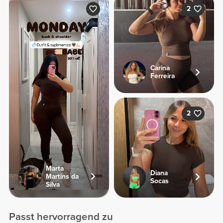
2
Carina
Ferreira
2
Marta
Diana
Martins da
Socas
Silva
Passt hervorragend zu