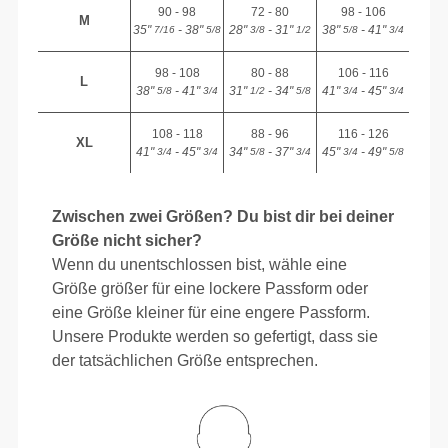
90 - 98
72 - 80
98 - 106
M
35"
- 38"
28"
- 31"
38"
- 41"
7/16
5/8
3/8
1/2
5/8
3/4
98 - 108
80 - 88
106 - 116
L
38"
- 41"
31"
- 34"
41"
- 45"
5/8
3/4
1/2
5/8
3/4
3/4
108 - 118
88 - 96
116 - 126
XL
41"
- 45"
34"
- 37"
45"
- 49"
3/4
3/4
5/8
3/4
3/4
5/8
Zwischen zwei Größen? Du bist dir bei deiner
Größe nicht sicher?
Wenn du unentschlossen bist, wähle eine
Größe größer für eine lockere Passform oder
eine Größe kleiner für eine engere Passform.
Unsere Produkte werden so gefertigt, dass sie
der tatsächlichen Größe entsprechen.