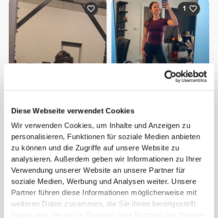
1
Michelle
Diese Webseite verwendet Cookies
Wir verwenden Cookies, um Inhalte und Anzeigen zu
personalisieren, Funktionen für soziale Medien anbieten
zu können und die Zugriffe auf unsere Website zu
analysieren. Außerdem geben wir Informationen zu Ihrer
Abillette
Verwendung unserer Website an unsere Partner für
Raqueldcunha
Turbi
soziale Medien, Werbung und Analysen weiter. Unsere
Partner führen diese Informationen möglicherweise mit
weiteren Daten zusammen, die Sie ihnen bereitgestellt
Passt hervorragend zu
haben oder die sie im Rahmen Ihrer Nutzung der Dienste