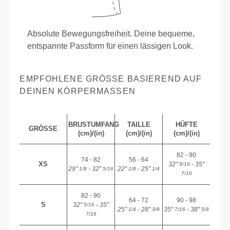
Absolute Bewegungsfreiheit. Deine bequeme,
entspannte Passform für einen lässigen Look.
EMPFOHLENE GRÖSSE BASIEREND AUF D
EINEN KÖRPERMASSEN
BRUSTUMFANG
TAILLE
HÜFTE
GRÖSSE
(cm)/(in)
(cm)/(in)
(cm)/(in)
82 - 90
74 - 82
56 - 64
XS
32"
- 35"
5/16
29"
- 32"
22"
- 25"
1/8
5/16
1/8
1/4
7/16
82 - 90
64 - 72
90 - 98
S
32"
- 35"
5/16
25"
- 28"
35"
- 38"
1/4
3/8
7/16
5/8
7/16