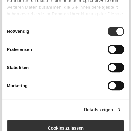
Partner führen diese Informationen möglicherweise mit
Unsere Revofoam©-Technologie ermöglicht eine
weiteren Daten zusammen, die Sie ihnen bereitgestellt
bessere Flexibilität der Schlappen, was zu
haben oder die sie im Rahmen Ihrer Nutzung der Dienste
verbesserter Bewegung und Traktion führt.
gesammelt haben.
Einwilligungsauswahl
Notwendig
Präferenzen
Statistiken
WASCHBAR
NEOSUEDE ist waschbar, daher sollte eine weiche
Marketing
Bürste oder ein feuchtes Tuch und Seife
ausreichen. Kann bis 30 °C in der Maschine
gewaschen werden.
Details zeigen
Cookies zulassen