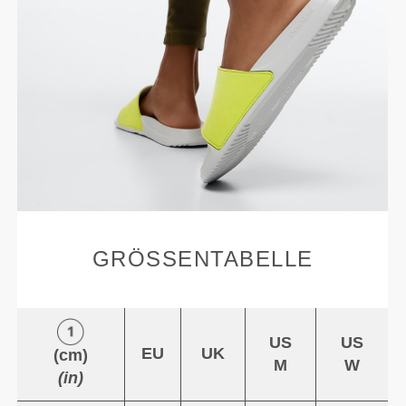
GRÖSSENTABELLE
US
US
EU
UK
(cm)
M
W
(in)