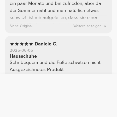
ein paar Monate und bin zufrieden, aber da
der Sommer naht und man natürlich etwas
schwitzt, ist mir aufgefallen, dass sie einen
leichten Plastikgeruch abgeben.
Siehe Original
Weitere anzeigen
Daniele C.
2025-06-05
Hausschuhe
Sehr bequem und die Füße schwitzen nicht.
Ausgezeichnetes Produkt.
Siehe Original
Inès B.
2024-12-12
Ich liebe es zu sehr
Die Farbe ist toll, sie sind bequem. Nur was