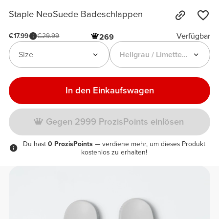
Staple NeoSuede Badeschlappen
Verfügbar
€17.99
€29.99
269
Size
Hellgrau / Limettengrün
In den Einkaufswagen
Gegen 2999 ProzisPoints einlösen
Du hast
0 ProzisPoints
— verdiene mehr, um dieses Produkt
kostenlos zu erhalten!