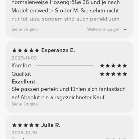
normalerweise Hosengröße 36 und je nach
Modell entweder S oder M. Sie sehen nicht
nur toll aus, sondern sind auch perfekt zum
Sport. Ich besitze mehrere Paare und würde
Siehe Original
Weitere anzeigen
sie gegen nichts eintauschen.
Esperanza E.
2025-11-09
Komfort
Qualität
Exzellent
Sie passen perfekt und fühlen sich fantastisch
an! Absolut ein ausgezeichneter Kauf.
Siehe Original
Julia R.
2025-10-10