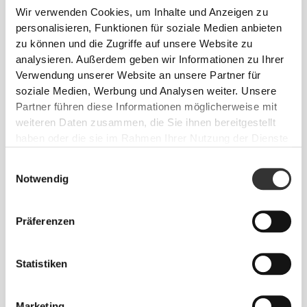
Wir verwenden Cookies, um Inhalte und Anzeigen zu
personalisieren, Funktionen für soziale Medien anbieten
zu können und die Zugriffe auf unsere Website zu
Ohne eingenähtes Etikett
analysieren. Außerdem geben wir Informationen zu Ihrer
Unsere Kleidung steht für Komfort. Unsere
Verwendung unserer Website an unsere Partner für
Herangehensweise hinterlässt einen wichtigen
soziale Medien, Werbung und Analysen weiter. Unsere
Eindruck auf unsere Kleidung: auf die nahtlose
Partner führen diese Informationen möglicherweise mit
Freiheit! Ohne eingenähtes Etikett wird das Tragen
weiteren Daten zusammen, die Sie ihnen bereitgestellt
von Kleidung noch bequemer, da es zu keinen
haben oder die sie im Rahmen Ihrer Nutzung der Dienste
Hautreizungen kommt.
gesammelt haben.
Einwilligungsauswahl
Notwendig
TIPP ZUR PASSFORM
Präferenzen
Dieser Artikel
Statistiken
Eng
Marketing