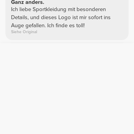
Ganz anders.
Ich liebe Sportkleidung mit besonderen
Details, und dieses Logo ist mir sofort ins
Auge gefallen. Ich finde es toll!
Siehe Original
Tânia R.
2025-10-02
Komfort
Qualität
Wow
Das Material ist superdick! Und es hat diese
glänzenden Fadenlinien! Das verleiht ihm
diesen supercoolen Rennsport-Look.
Siehe Original
Vanessa L.