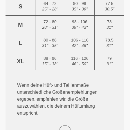
64 - 72
90 - 98
77.5
S
25" - 28"
35" - 39"
30.5"
72 - 80
98 - 106
78
M
28" - 31"
39" - 42"
31"
80 - 88
106 - 116
78.5
L
31" - 35"
42" - 46"
31"
88 - 96
116 - 126
79
XL
35" - 38"
46" - 50"
31"
Wenn deine Hüft- und Taillenmaße
unterschiedliche Größenempfehlungen
ergeben, empfehlen wir, die Größe
auszuwählen, die deinem Hüftumfang
entspricht.