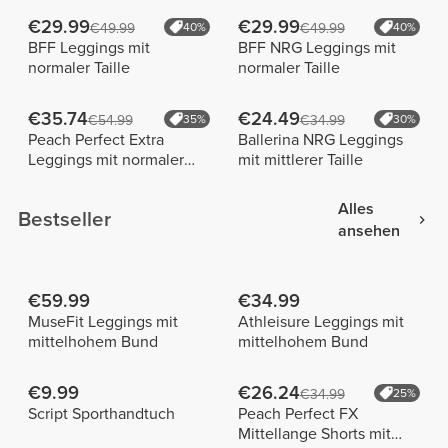
€29.99
€29.99
€49.99
40%
€49.99
40%
BFF Leggings mit
BFF NRG Leggings mit
normaler Taille
normaler Taille
€35.74
€24.49
€54.99
35%
€34.99
30%
Peach Perfect Extra
Ballerina NRG Leggings
Leggings mit normaler
mit mittlerer Taille
Taille
Alles
Bestseller
ansehen
€59.99
€34.99
MuseFit Leggings mit
Athleisure Leggings mit
mittelhohem Bund
mittelhohem Bund
€9.99
€26.24
€34.99
25%
Script Sporthandtuch
Peach Perfect FX
Mittellange Shorts mit