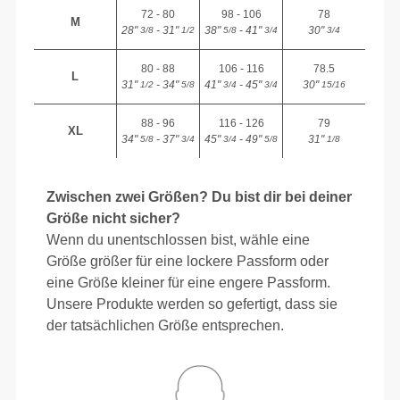
72 - 80
98 - 106
78
M
28"
- 31"
38"
- 41"
30"
3/8
1/2
5/8
3/4
3/4
80 - 88
106 - 116
78.5
L
31"
- 34"
41"
- 45"
30"
1/2
5/8
3/4
3/4
15/16
88 - 96
116 - 126
79
XL
34"
- 37"
45"
- 49"
31"
5/8
3/4
3/4
5/8
1/8
Zwischen zwei Größen? Du bist dir bei deiner
Größe nicht sicher?
Wenn du unentschlossen bist, wähle eine
Größe größer für eine lockere Passform oder
eine Größe kleiner für eine engere Passform.
Unsere Produkte werden so gefertigt, dass sie
der tatsächlichen Größe entsprechen.