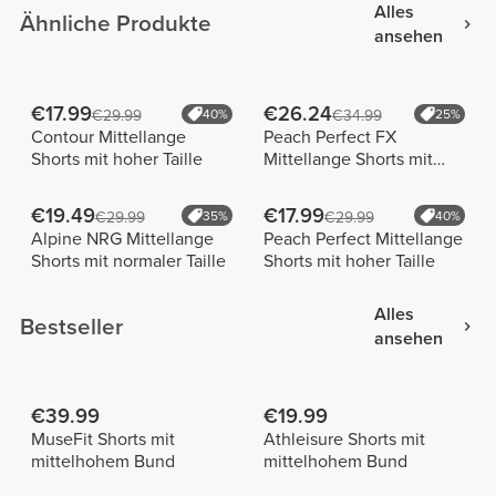
Alles
Ähnliche Produkte
ansehen
€17.99
€26.24
€29.99
40%
€34.99
25%
Contour Mittellange
Peach Perfect FX
Shorts mit hoher Taille
Mittellange Shorts mit
normaler Taille
€19.49
€17.99
€29.99
35%
€29.99
40%
Alpine NRG Mittellange
Peach Perfect Mittellange
Shorts mit normaler Taille
Shorts mit hoher Taille
Alles
Bestseller
ansehen
€39.99
€19.99
MuseFit Shorts mit
Athleisure Shorts mit
mittelhohem Bund
mittelhohem Bund