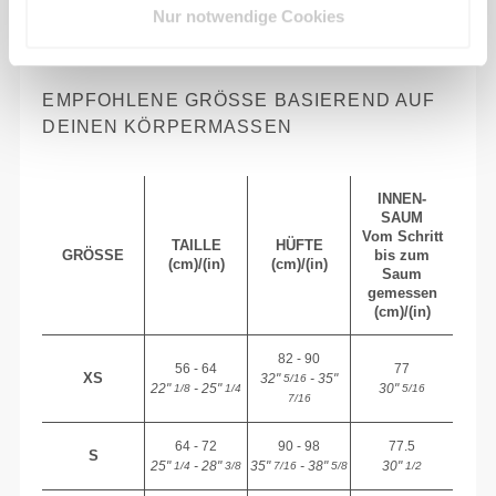
Absolute Bewegungsfreiheit. Deine bequeme,
Nur notwendige Cookies
entspannte Passform für einen lässigen Look.
EMPFOHLENE GRÖSSE BASIEREND AUF D
EINEN KÖRPERMASSEN
INNEN-
SAUM
Vom Schritt
TAILLE
HÜFTE
GRÖSSE
bis zum
(cm)/(in)
(cm)/(in)
Saum
gemessen
(cm)/(in)
82 - 90
56 - 64
77
XS
32"
- 35"
5/16
22"
- 25"
30"
1/8
1/4
5/16
7/16
64 - 72
90 - 98
77.5
S
25"
- 28"
35"
- 38"
30"
1/4
3/8
7/16
5/8
1/2