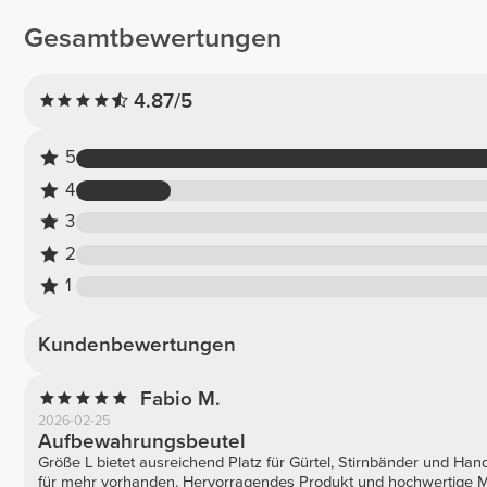
Gesamtbewertungen
4.87/5
5
4
3
2
1
Kundenbewertungen
Fabio M.
2026-02-25
Aufbewahrungsbeutel
Größe L bietet ausreichend Platz für Gürtel, Stirnbänder und H
für mehr vorhanden. Hervorragendes Produkt und hochwertige Ma