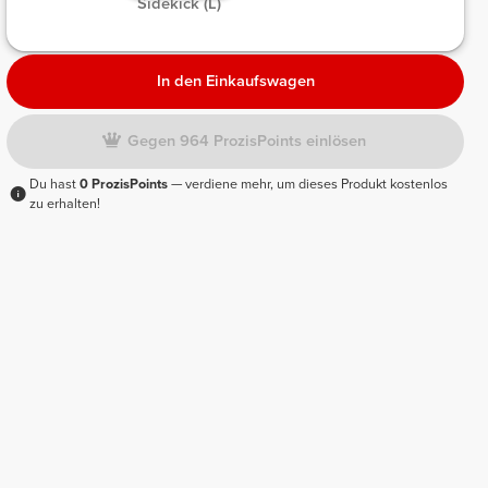
Sidekick (L)
In den Einkaufswagen
Gegen 964 ProzisPoints einlösen
Du hast
0 ProzisPoints
— verdiene mehr, um dieses Produkt kostenlos
zu erhalten!