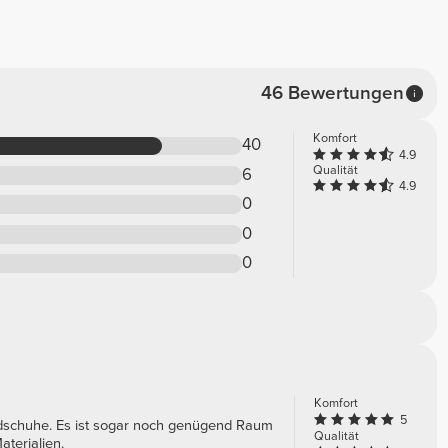
46 Bewertungen
Komfort
40
4.9
Qualität
6
4.9
0
0
0
Komfort
5
andschuhe. Es ist sogar noch genügend Raum
Qualität
terialien.