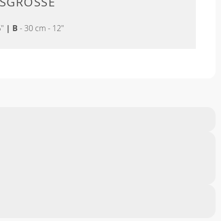
SGRÖSSE
5"
|
B
- 30 cm - 12"