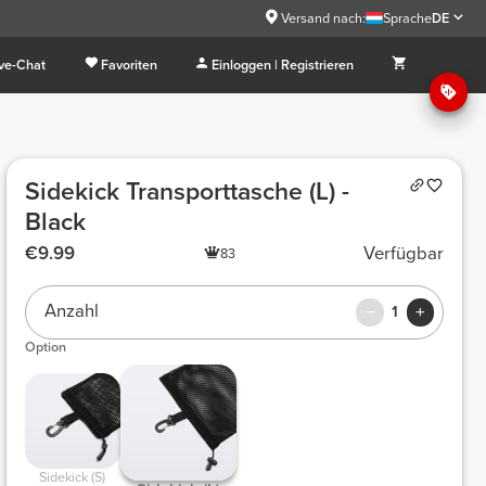
Versand nach:
Sprache
DE
ive-Chat
Favoriten
Einloggen | Registrieren
Sidekick Transporttasche (L) -
Black
€9.99
Verfügbar
83
Anzahl
1
Option
Sidekick (S)