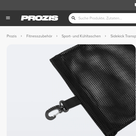
Prozis
Fitnesszubehör
Sport- und Kühltaschen
Sidekick Transp