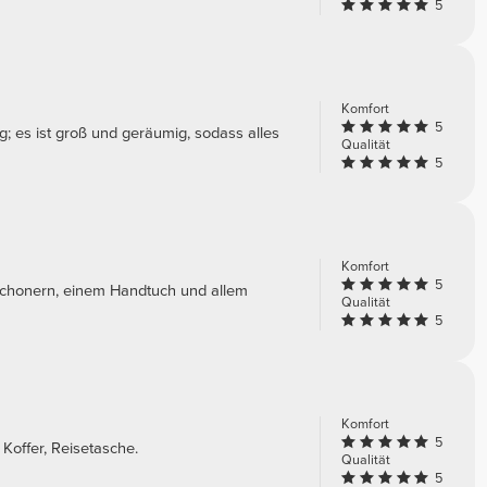
5
Komfort
5
; es ist groß und geräumig, sodass alles
Qualität
5
Komfort
5
nschonern, einem Handtuch und allem
Qualität
5
Komfort
5
 Koffer, Reisetasche.
Qualität
5