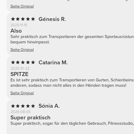
Siehe Original
Génesis R.
2025-11-15
Also
Sehr praktisch zum Transportieren der gesamten Sportausrüstung
bequem hineinpasst.
Siehe Original
Catarina M.
2025-10-22
SPITZE
Es ist sehr praktisch zum Transportieren von Gurten, Schienbei
anderen, sodass man nicht alles in den Händen tragen muss!
Siehe Original
Sónia A.
2026-08-05
Super praktisch
Super praktisch, sogar für den täglichen Gebrauch, Fitnessstudio,