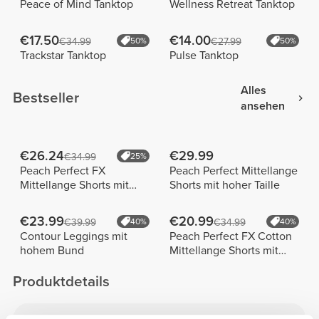
Peace of Mind Tanktop
Wellness Retreat Tanktop
€17.50
€14.00
€34.99
50%
€27.99
50%
Trackstar Tanktop
Pulse Tanktop
Alles
Bestseller
ansehen
€26.24
€29.99
€34.99
25%
Peach Perfect FX
Peach Perfect Mittellange
Mittellange Shorts mit
Shorts mit hoher Taille
normaler Taille
€23.99
€20.99
€39.99
40%
€34.99
40%
Contour Leggings mit
Peach Perfect FX Cotton
hohem Bund
Mittellange Shorts mit
normaler Taille
Produktdetails