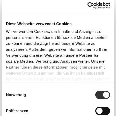
Diese Webseite verwendet Cookies
Wir verwenden Cookies, um Inhalte und Anzeigen zu
ENTWICKELT, UM
SICH ZU
personalisieren, Funktionen für soziale Medien anbieten
DEHNEN
zu können und die Zugriffe auf unsere Website zu
analysieren. Außerdem geben wir Informationen zu Ihrer
Im Labor entwickelte 2-Wege-Stretch-Konstruktion,
Verwendung unserer Website an unsere Partner für
die für plötzliche Geschwindigkeitsstöße und
soziale Medien, Werbung und Analysen weiter. Unsere
Richtungswechsel ausgelegt ist.
Partner führen diese Informationen möglicherweise mit
weiteren Daten zusammen, die Sie ihnen bereitgestellt
haben oder die sie im Rahmen Ihrer Nutzung der Dienste
gesammelt haben.
Einwilligungsauswahl
Notwendig
GAMECHANGER
Präferenzen
Entwickelt mit strategischen Kühlpunkten und