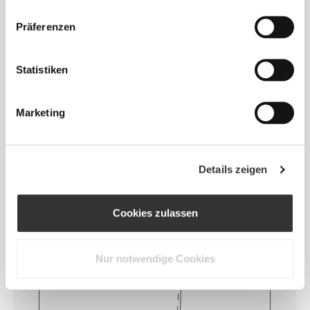
Herangehensweise hinterlässt einen wichtigen
Eindruck auf unsere Kleidung: auf die nahtlose
Präferenzen
Freiheit! Ohne eingenähtes Etikett wird das Tragen
von Kleidung noch bequemer, da es zu keinen
Hautreizungen kommt.
Statistiken
TIPP ZUR PASSFORM
Marketing
Details zeigen
Dieser Artikel
Eng
Cookies zulassen
Nur notwendige Cookies