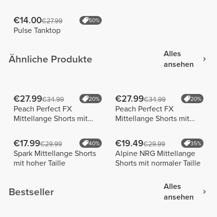
€14.00
€27.99
50%
Pulse Tanktop
Alles
Ähnliche Produkte
ansehen
€27.99
€27.99
€34.99
20%
€34.99
20%
Peach Perfect FX
Peach Perfect FX
Mittellange Shorts mit
Mittellange Shorts mit
normaler Taille
normaler Taille
€17.99
€19.49
€29.99
40%
€29.99
35%
Spark Mittellange Shorts
Alpine NRG Mittellange
mit hoher Taille
Shorts mit normaler Taille
Alles
Bestseller
ansehen