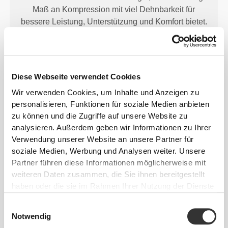
Maß an Kompression mit viel Dehnbarkeit für
bessere Leistung, Unterstützung und Komfort bietet.
PoliStretch© hält dich trocken und kühl und bietet
viel Bewegungsfreiheit.
Diese Webseite verwendet Cookies
Wir verwenden Cookies, um Inhalte und Anzeigen zu
UNSER ETIKETT IST DEIN
personalisieren, Funktionen für soziale Medien anbieten
KOMFORT.
zu können und die Zugriffe auf unsere Website zu
analysieren. Außerdem geben wir Informationen zu Ihrer
Verwendung unserer Website an unsere Partner für
soziale Medien, Werbung und Analysen weiter. Unsere
Partner führen diese Informationen möglicherweise mit
weiteren Daten zusammen, die Sie ihnen bereitgestellt
haben oder die sie im Rahmen Ihrer Nutzung der Dienste
gesammelt haben.
Ohne eingenähtes Etikett
Einwilligungsauswahl
Unsere Kleidung steht für Komfort. Unsere
Notwendig