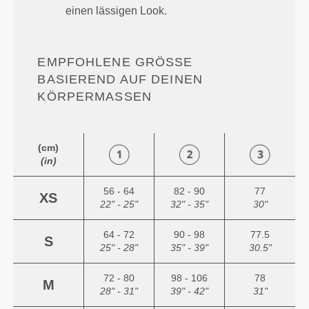
einen lässigen Look.
EMPFOHLENE GRÖSSE B
ASIEREND AUF DEINEN K
ÖRPERMASSEN
(cm)
(in)
56 - 64
82 - 90
77
XS
22" - 25"
32" - 35"
30"
64 - 72
90 - 98
77.5
S
25" - 28"
35" - 39"
30.5"
72 - 80
98 - 106
78
M
28" - 31"
39" - 42"
31"