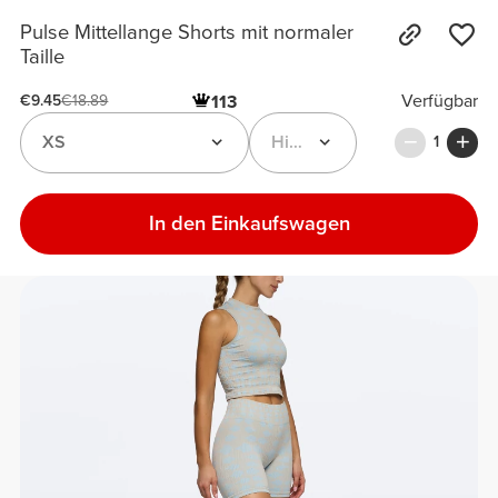
Pulse Mittellange Shorts mit normaler
Taille
Verfügbar
113
€9.45
€18.89
XS
Himmelblau / Elfenbeinweiß
1
In den Einkaufswagen