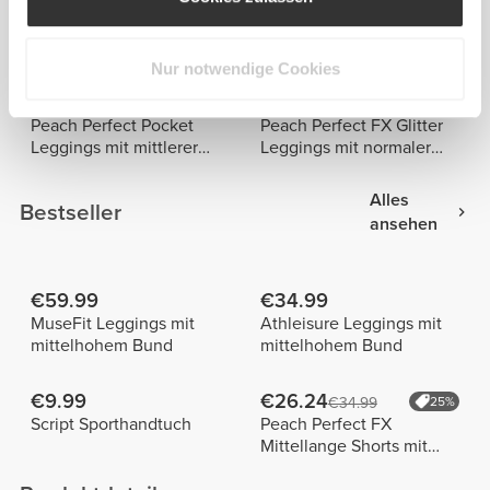
€29.99
€24.49
€49.99
40%
€34.99
30%
Peach Perfect Leggings
Ballerina NRG Leggings
mit hohem Bund
mit mittlerer Taille
Nur notwendige Cookies
€29.99
€35.99
€49.99
40%
€59.99
40%
Peach Perfect Pocket
Peach Perfect FX Glitter
Leggings mit mittlerer
Leggings mit normaler
Taille
Taille
Alles
Bestseller
ansehen
€59.99
€34.99
MuseFit Leggings mit
Athleisure Leggings mit
mittelhohem Bund
mittelhohem Bund
€9.99
€26.24
€34.99
25%
Script Sporthandtuch
Peach Perfect FX
Mittellange Shorts mit
normaler Taille