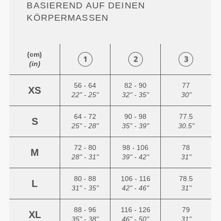
ASIEREND AUF DEINEN K
ÖRPERMASSEN
(cm)
(in)
56 - 64
82 - 90
77
XS
22" - 25"
32" - 35"
30"
64 - 72
90 - 98
77.5
S
25" - 28"
35" - 39"
30.5"
72 - 80
98 - 106
78
M
28" - 31"
39" - 42"
31"
80 - 88
106 - 116
78.5
L
31" - 35"
42" - 46"
31"
88 - 96
116 - 126
79
XL
35" - 38"
46" - 50"
31"