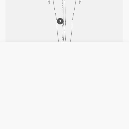
WIE GEMESSEN WIRD
Taille
Messung um die natürliche Gürtellinie
herum.
Hüften
Um den breitesten Teil der Hüfte messen.
Innennaht