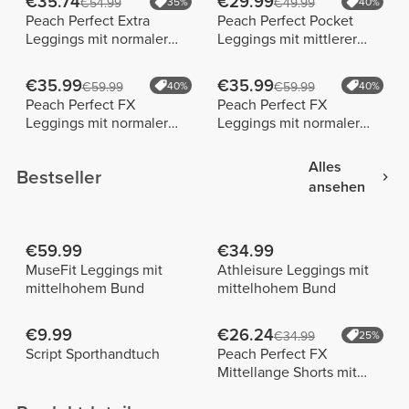
€35.74
€29.99
€54.99
35%
€49.99
40%
Peach Perfect Extra
Peach Perfect Pocket
Leggings mit normaler
Leggings mit mittlerer
Taille
Taille
€35.99
€35.99
€59.99
40%
€59.99
40%
Peach Perfect FX
Peach Perfect FX
Leggings mit normaler
Leggings mit normaler
Taille
Taille
Alles
Bestseller
ansehen
€59.99
€34.99
MuseFit Leggings mit
Athleisure Leggings mit
mittelhohem Bund
mittelhohem Bund
€9.99
€26.24
€34.99
25%
Script Sporthandtuch
Peach Perfect FX
Mittellange Shorts mit
normaler Taille