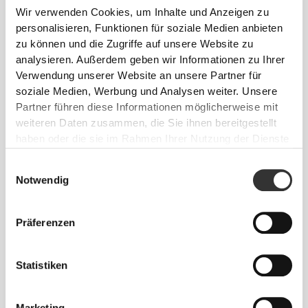
Wir verwenden Cookies, um Inhalte und Anzeigen zu
personalisieren, Funktionen für soziale Medien anbieten
zu können und die Zugriffe auf unsere Website zu
analysieren. Außerdem geben wir Informationen zu Ihrer
TASCHE
Verwendung unserer Website an unsere Partner für
soziale Medien, Werbung und Analysen weiter. Unsere
Elegante und unauffällige Tasche zum Transport
Partner führen diese Informationen möglicherweise mit
deiner wichtigsten Dinge. Perfekt für ein Workout,
weiteren Daten zusammen, die Sie ihnen bereitgestellt
einen Lauf oder wenn du nur kurz zum Einkaufen
haben oder die sie im Rahmen Ihrer Nutzung der Dienste
aus dem Haus gehst.
gesammelt haben.
Einwilligungsauswahl
Notwendig
Präferenzen
MEHR ALS
DAS AUGE
Statistiken
FASSEN KANN
Marketing