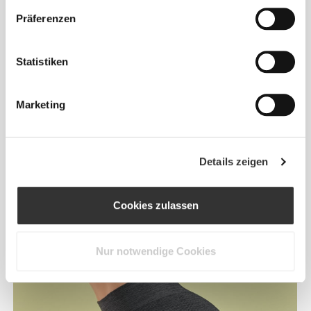
Präferenzen
Statistiken
Konstruierte, nahtlose Teile, die darauf ausgerichtet
Marketing
sind, dir dabei zu helfen, persönliche Rekorde zu
brechen.
Jedes Kleidungsstück wurde so entwickelt, dass es
sich perfekt an deinen Körper anpasst, denn
Details zeigen
Bewegung und Komfort sollten niemals
beeinträchtigt werden.
Cookies zulassen
Nur notwendige Cookies