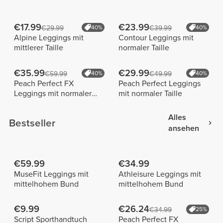
€17.99
€23.99
€29.99
40%
€39.99
40%
Alpine Leggings mit
Contour Leggings mit
mittlerer Taille
normaler Taille
€35.99
€29.99
€59.99
40%
€49.99
40%
Peach Perfect FX
Peach Perfect Leggings
Leggings mit normaler
mit normaler Taille
Taille
Alles
Bestseller
ansehen
€59.99
€34.99
MuseFit Leggings mit
Athleisure Leggings mit
mittelhohem Bund
mittelhohem Bund
€9.99
€26.24
€34.99
25%
Script Sporthandtuch
Peach Perfect FX