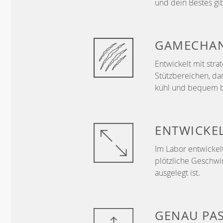
und dein Bestes gib
GAMECHA
Entwickelt mit str
Stützbereichen, da
kühl und bequem b
ENTWICKE
Im Labor entwickelt
plötzliche Geschwi
ausgelegt ist.
GENAU
PA