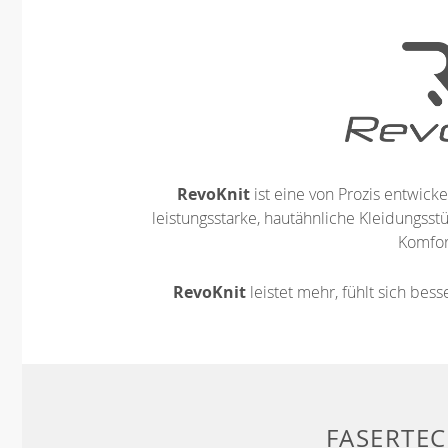
RevoKnit
ist eine von Prozis entwickel
leistungsstarke, hautähnliche Kleidungsst
Komfort
RevoKnit
leistet mehr, fühlt sich bes
FASERTE