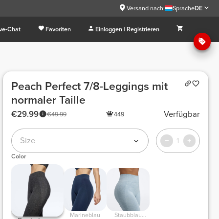
Versand nach:
Sprache
DE
ive-Chat
Favoriten
Einloggen | Registrieren
Peach Perfect 7/8-Leggings mit
normaler Taille
€29.99
Verfügbar
€49.99
449
Size
1
Color
Marineblau
Staubblau