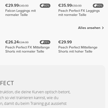
€29.99
€35.99
€49.99
€59.99
40%
40%
Falcon Leggings mit
Peach Perfect FX Leggings
normaler Taille
mit normaler Taille
Alles ansehen
€26.24
€29.99
€34.99
25%
Peach Perfect FX Mittellange
Peach Perfect Mittellange
Shorts mit normaler Taille
Shorts mit hoher Taille
FECT
truktion, die deine Kurven optisch betont,
 so viel trainieren kannst, wie du
n, damit du beim Training gut aussiehst