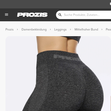
Prozis
Damenbekleidung
Leggings
Mittelhoher Bund
Pea