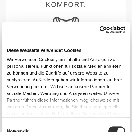
KOMFORT.
Diese Webseite verwendet Cookies
Ohne eingenähtes Etikett
Wir verwenden Cookies, um Inhalte und Anzeigen zu
Unsere Kleidung steht für Komfort. Unsere
personalisieren, Funktionen für soziale Medien anbieten
Herangehensweise hinterlässt einen wichtigen
zu können und die Zugriffe auf unsere Website zu
Eindruck auf unsere Kleidung: auf die nahtlose
analysieren. Außerdem geben wir Informationen zu Ihrer
Freiheit! Ohne eingenähtes Etikett wird das Tragen
Verwendung unserer Website an unsere Partner für
von Kleidung noch bequemer, da es zu keinen
soziale Medien, Werbung und Analysen weiter. Unsere
Hautreizungen kommt.
Partner führen diese Informationen möglicherweise mit
weiteren Daten zusammen, die Sie ihnen bereitgestellt
haben oder die sie im Rahmen Ihrer Nutzung der Dienste
TIPP ZUR PASSFORM
gesammelt haben.
Einwilligungsauswahl
Notwendig