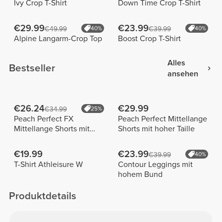
Ivy Crop T-Shirt
Down Time Crop T-Shirt
€29.99
€23.99
€49.99
40%
€39.99
40%
Alpine Langarm-Crop Top
Boost Crop T-Shirt
Alles
Bestseller
ansehen
€26.24
€29.99
€34.99
25%
Peach Perfect FX
Peach Perfect Mittellange
Mittellange Shorts mit
Shorts mit hoher Taille
normaler Taille
€19.99
€23.99
€39.99
40%
T-Shirt Athleisure W
Contour Leggings mit
hohem Bund
Produktdetails