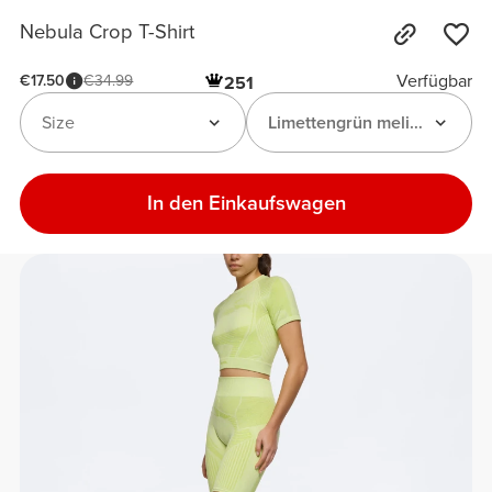
Nebula Crop T-Shirt
Verfügbar
€17.50
€34.99
251
Size
Limettengrün meliert
In den Einkaufswagen