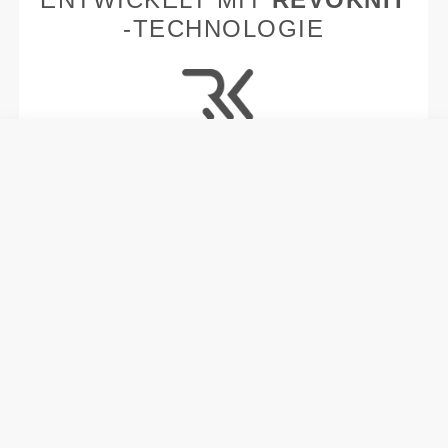
-TECHNOLOGIE
RevoKnit
ist eine von Prozis entwickelte
fortschrittliche Stricktechnologie, die
leistungsstarke, hautähnliche Kleidungsstücke mit
verbesserter Dehnbarkeit, Halt und Komfort schafft.
RevoKnit
leistet mehr, fühlt sich besser an und ist
schonender für die Umwelt.
FASERTECHNOLOGIE