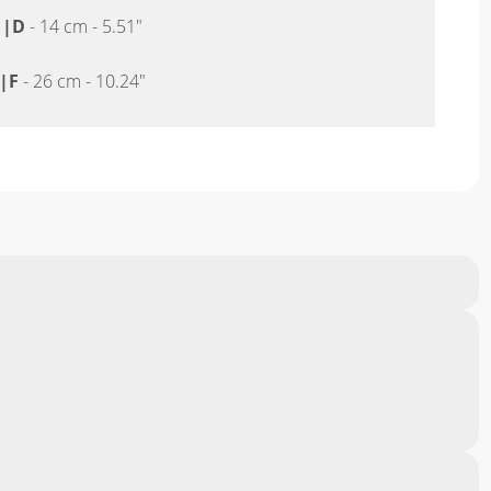
"
|
D
- 14 cm - 5.51"
|
F
- 26 cm - 10.24"