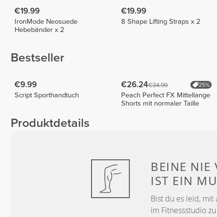
€19.99
€19.99
IronMode Neosuede
8 Shape Lifting Straps x 2
Hebebänder x 2
Bestseller
€9.99
€26.24
€34.99
25%
Script Sporthandtuch
Peach Perfect FX Mittellange
Shorts mit normaler Taille
Produktdetails
BEINE NIE
IST EIN MU
Bist du es leid, mi
im Fitnessstudio z