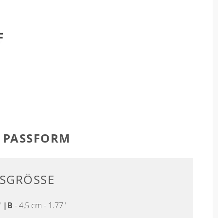
R PASSFORM
TSGRÖSSE
"
|
B
- 4,5 cm - 1.77"