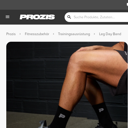
Prozis
Fitnesszubehör
Trainingsausrüstung
Leg Day Band