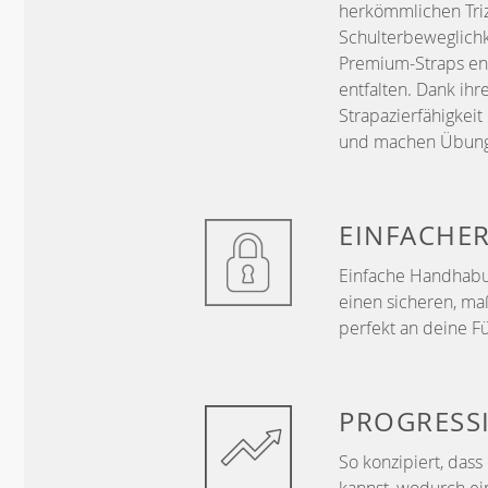
herkömmlichen Trize
Schulterbeweglichk
Premium-Straps ent
entfalten. Dank ih
Strapazierfähigke
und machen Übungen
EINFACHE
Einfache Handhabun
einen sicheren, ma
perfekt an deine F
PROGRESS
So konzipiert, das