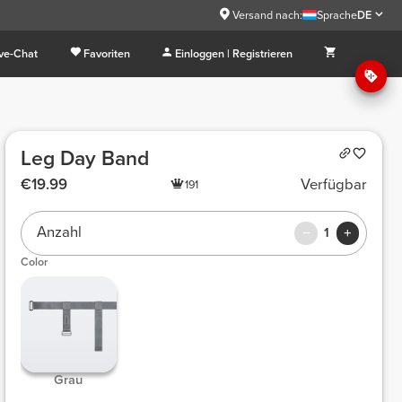
Versand nach:
Sprache
DE
ive-Chat
Favoriten
Einloggen | Registrieren
Leg Day Band
€19.99
Verfügbar
191
Anzahl
1
Color
Grau