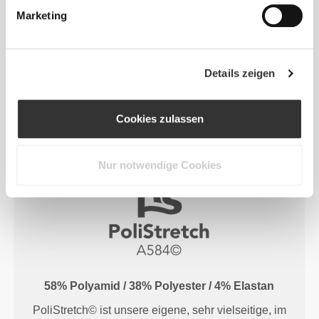
leistungsstarke, hautähnliche Kleidungsstücke mit
Marketing
verbesserter Dehnbarkeit, Halt und Komfort schafft.
RevoKnit
leistet mehr, fühlt sich besser an und ist
Details zeigen
schonender für die Umwelt.
Cookies zulassen
FASERTECHNOLOGIE
Nur notwendige Cookies
58% Polyamid / 38% Polyester / 4% Elastan
PoliStretch© ist unsere eigene, sehr vielseitige, im