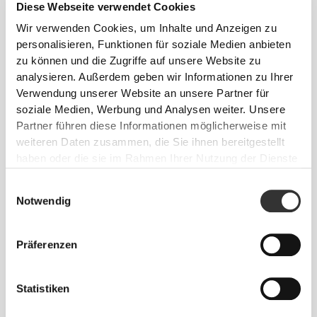
MEHR ALS
DAS AUGE
Diese Webseite verwendet Cookies
FASSEN KANN
Wir verwenden Cookies, um Inhalte und Anzeigen zu
personalisieren, Funktionen für soziale Medien anbieten
Speziell entwickelte Fasertechnologie mit
zu können und die Zugriffe auf unsere Website zu
feuchtigkeitsableitenden Eigenschaften, die dir
analysieren. Außerdem geben wir Informationen zu Ihrer
helfen, trocken und bequem zu bleiben.
Verwendung unserer Website an unsere Partner für
soziale Medien, Werbung und Analysen weiter. Unsere
Partner führen diese Informationen möglicherweise mit
weiteren Daten zusammen, die Sie ihnen bereitgestellt
haben oder die sie im Rahmen Ihrer Nutzung der Dienste
ENTWICKELT MIT
REVOKNIT
gesammelt haben.
-TECHNOLOGIE
Einwilligungsauswahl
Notwendig
Präferenzen
Statistiken
RevoKnit
ist eine von Prozis entwickelte
fortschrittliche Stricktechnologie, die