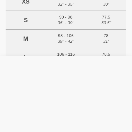
XS
32" - 35"
30"
90 - 98
77.5
S
35" - 39"
30.5"
98 - 106
78
M
39" - 42"
31"
106 - 116
78.5
L
42" - 46"
31"
116 - 126
79
XL
46" - 50"
31"
Wenn deine Hüft- und Taillenmaße
unterschiedliche Größenempfehlungen
ergeben, empfehlen wir, die Größe
auszuwählen, die deinem Hüftumfang
entspricht.