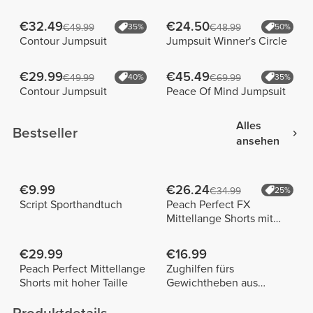
€32.49
€24.50
€49.99
35%
€48.99
50%
Contour Jumpsuit
Jumpsuit Winner's Circle
€29.99
€45.49
€49.99
40%
€69.99
35%
Contour Jumpsuit
Peace Of Mind Jumpsuit
Alles
Bestseller
ansehen
€9.99
€26.24
€34.99
25%
Script Sporthandtuch
Peach Perfect FX
Mittellange Shorts mit
normaler Taille
€29.99
€16.99
Peach Perfect Mittellange
Zughilfen fürs
Shorts mit hoher Taille
Gewichtheben aus
Baumwolle x 2