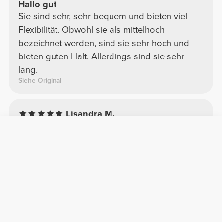
Hallo gut
Sie sind sehr, sehr bequem und bieten viel
Flexibilität. Obwohl sie als mittelhoch
bezeichnet werden, sind sie sehr hoch und
bieten guten Halt. Allerdings sind sie sehr
lang.
Siehe Original
Lisandra M.
2025-08-24
Komfort
Qualität
Schlaghose
super bequem. Stoff ähnlich wie Leggings in
verschiedenen Farben. Ich liebe den weiteren
Beinabschluss (Schlag), der die flachen Hosen
teilweise bedeckt.