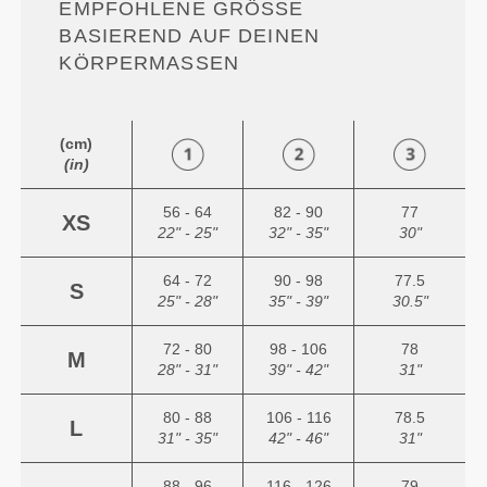
EMPFOHLENE GRÖSSE B
ASIEREND AUF DEINEN K
ÖRPERMASSEN
(cm)
(in)
56 - 64
82 - 90
77
XS
22" - 25"
32" - 35"
30"
64 - 72
90 - 98
77.5
S
25" - 28"
35" - 39"
30.5"
72 - 80
98 - 106
78
M
28" - 31"
39" - 42"
31"
80 - 88
106 - 116
78.5
L
31" - 35"
42" - 46"
31"
88 - 96
116 - 126
79