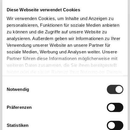
Diese Webseite verwendet Cookies
Wir verwenden Cookies, um Inhalte und Anzeigen zu
personalisieren, Funktionen für soziale Medien anbieten
zu können und die Zugriffe auf unsere Website zu
analysieren. Außerdem geben wir Informationen zu Ihrer
Verwendung unserer Website an unsere Partner für
soziale Medien, Werbung und Analysen weiter. Unsere
Partner führen diese Informationen möglicherweise mit
weiteren Daten zusammen, die Sie ihnen bereitgestellt
haben oder die sie im Rahmen Ihrer Nutzung der Dienste
gesammelt haben.
Info und Pflegehinweise
Einwilligungsauswahl
Notwendig
Gesamtbewertungen
Präferenzen
4.9
(1760 Bewertungen)
Statistiken