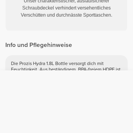
Unser charakteristischer, auslaufsicherer
Schraubdeckel verhindert versehentliches
Verschütten und durchnässte Sporttaschen.
Info und Pflegehinweise
Die Prozis Hydra 1.8L Bottle versorgt dich mit
Feuchtigkeit. Aus beständigem, BPA-freiem HDPE ist
diese 1 L Flasche auslaufsicher &amp; einfach zu
tragen.
Fassungsvermögen: 1800 ml
Made in Portugal