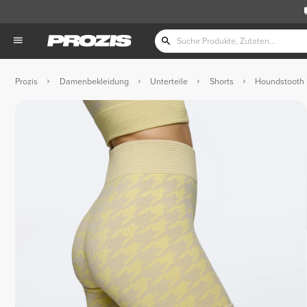
Prozis
Damenbekleidung
Unterteile
Shorts
Houndstooth H