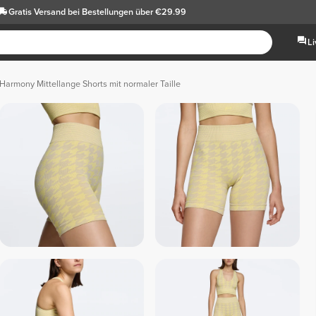
Gratis Versand
bei Bestellungen über €29.99
L
armony Mittellange Shorts mit normaler Taille