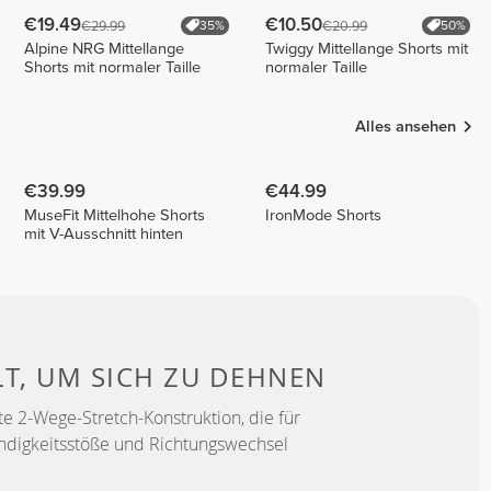
€19.49
€10.50
€29.99
€20.99
35%
50%
Alpine NRG Mittellange
Twiggy Mittellange Shorts mit
Shorts mit normaler Taille
normaler Taille
Alles ansehen
€39.99
€44.99
MuseFit Mittelhohe Shorts
IronMode Shorts
mit V-Ausschnitt hinten
LT, UM
SICH ZU DEHNEN
e 2-Wege-Stretch-Konstruktion, die für
ndigkeitsstöße und Richtungswechsel