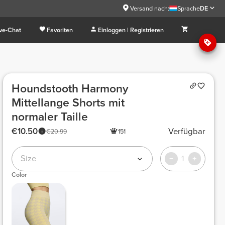
Versand nach:
Sprache
DE
ive-Chat
Favoriten
Einloggen | Registrieren
Houndstooth Harmony
Mittellange Shorts mit
normaler Taille
€10.50
Verfügbar
€20.99
151
Size
1
Color