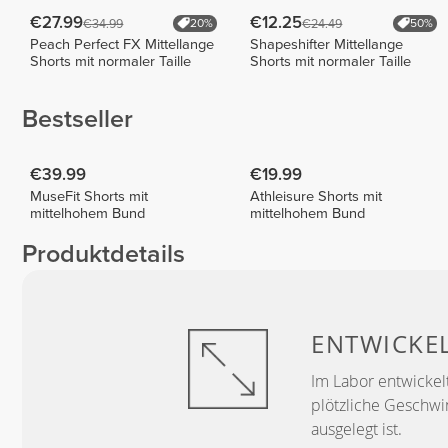
€27.99
€12.25
€34.99
€24.49
20%
50%
Peach Perfect FX Mittellange
Shapeshifter Mittellange
Shorts mit normaler Taille
Shorts mit normaler Taille
Bestseller
€39.99
€19.99
MuseFit Shorts mit
Athleisure Shorts mit
mittelhohem Bund
mittelhohem Bund
Produktdetails
ENTWICKE
Im Labor entwickelt
plötzliche Geschwi
ausgelegt ist.