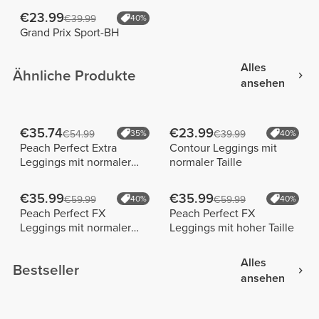
€23.99
€39.99
40%
Grand Prix Sport-BH
Alles
Ähnliche Produkte
ansehen
€35.74
€23.99
€54.99
35%
€39.99
40%
Peach Perfect Extra
Contour Leggings mit
Leggings mit normaler
normaler Taille
Taille
€35.99
€35.99
€59.99
40%
€59.99
40%
Peach Perfect FX
Peach Perfect FX
Leggings mit normaler
Leggings mit hoher Taille
Taille
Alles
Bestseller
ansehen