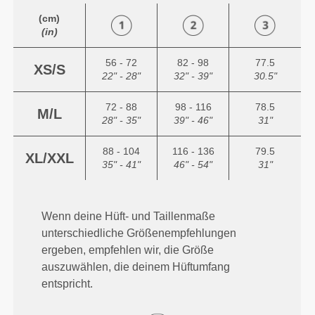
(cm)
(in)
56 - 72
82 - 98
77.5
XS/S
22" - 28"
32" - 39"
30.5"
72 - 88
98 - 116
78.5
M/L
28" - 35"
39" - 46"
31"
88 - 104
116 - 136
79.5
XL/XXL
35" - 41"
46" - 54"
31"
Wenn deine Hüft- und Taillenmaße
unterschiedliche Größenempfehlungen
ergeben, empfehlen wir, die Größe
auszuwählen, die deinem Hüftumfang
entspricht.