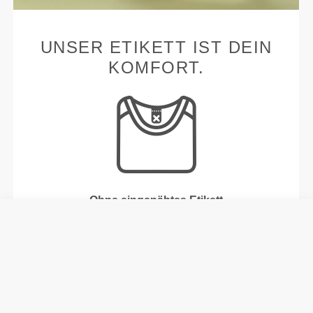
UNSER ETIKETT IST DEIN
KOMFORT.
Ohne eingenähtes Etikett
Unsere Kleidung steht für Komfort. Unsere
Herangehensweise hinterlässt einen wichtigen
Eindruck auf unsere Kleidung: auf die nahtlose
Freiheit! Ohne eingenähtes Etikett wird das Tragen
von Kleidung noch bequemer, da es zu keinen
Hautreizungen kommt.