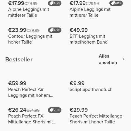
€17.99
€17.99
€29.99
40%
€29.99
40%
Alpine Leggings mit
Alpine Leggings mit
mittlerer Taille
mittlerer Taille
€23.99
€49.99
€39.99
40%
Contour Leggings mit
BFF Leggings mit
hoher Taille
mittelhohem Bund
Alles
Bestseller
ansehen
€59.99
€9.99
Peach Perfect Air
Script Sporthandtuch
Leggings mit hohem
Bund
€26.24
€29.99
€34.99
25%
Peach Perfect FX
Peach Perfect Mittellange
Mittellange Shorts mit
Shorts mit hoher Taille
normaler Taille