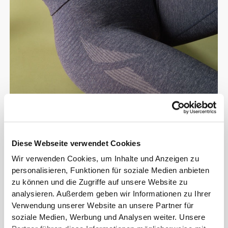
Vom leichten täglichen Training bis
Diese Webseite verwendet Cookies
zum intensiven Training.
Wir verwenden Cookies, um Inhalte und Anzeigen zu
Gemacht, um mit dir zu rennen,
personalisieren, Funktionen für soziale Medien anbieten
heben und dehnen.
zu können und die Zugriffe auf unsere Website zu
analysieren. Außerdem geben wir Informationen zu Ihrer
Verwendung unserer Website an unsere Partner für
soziale Medien, Werbung und Analysen weiter. Unsere