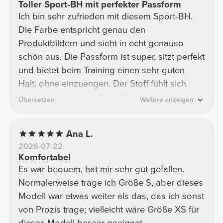
Toller Sport-BH mit perfekter Passform
Ich bin sehr zufrieden mit diesem Sport-BH.
Die Farbe entspricht genau den
Produktbildern und sieht in echt genauso
schön aus. Die Passform ist super, sitzt perfekt
und bietet beim Training einen sehr guten
Halt, ohne einzuengen. Der Stoff fühlt sich
angenehm weich auf der Haut an und trägt
Übersetzen
Weitere anzeigen
sich auch bei längeren Workouts sehr
komfortabel. Insgesamt ein hochwertiger und
Ana L.
bequemer Sport-BH – klare Kaufempfehlung!
2026-07-22
⭐⭐⭐⭐⭐
Komfortabel
Es war bequem, hat mir sehr gut gefallen.
Normalerweise trage ich Größe S, aber dieses
Modell war etwas weiter als das, das ich sonst
von Prozis trage; vielleicht wäre Größe XS für
dieses Modell besser geeignet.