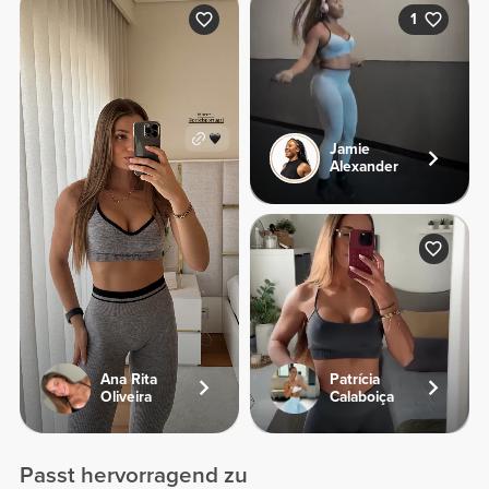
1
Jamie
Alexander
Ana Rita
Patrícia
Oliveira
Calaboiça
Passt hervorragend zu