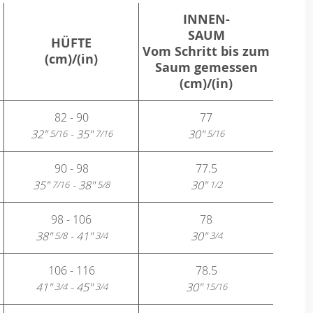
INNEN-
SAUM
HÜFTE
Vom Schritt bis zum
(cm)/(in)
Saum gemessen
(cm)/(in)
82 - 90
77
32"
- 35"
30"
5/16
7/16
5/16
90 - 98
77.5
35"
- 38"
30"
7/16
5/8
1/2
98 - 106
78
38"
- 41"
30"
5/8
3/4
3/4
106 - 116
78.5
41"
- 45"
30"
3/4
3/4
15/16