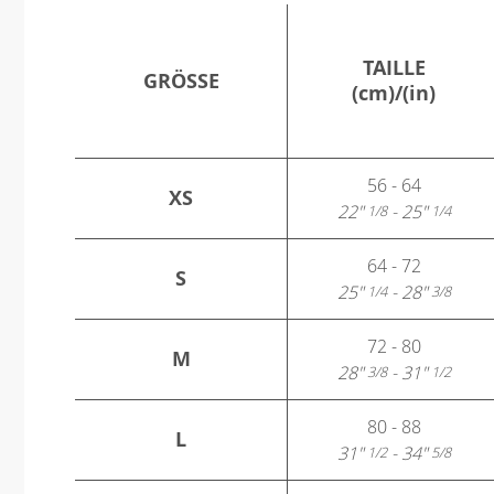
TAILLE
GRÖSSE
(cm)/(in)
56 - 64
XS
22"
- 25"
1/8
1/4
64 - 72
S
25"
- 28"
1/4
3/8
72 - 80
M
28"
- 31"
3/8
1/2
80 - 88
L
31"
- 34"
1/2
5/8