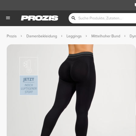
Prozis
Damenbekleidung
Leggings
Mittelhoher Bund
Dyn