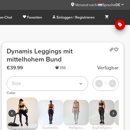
Versand nach:
Sprache
DE
ive-Chat
Favoriten
Einloggen | Registrieren
Dynamis Leggings mit
mittelhohem Bund
€39.99
Verfügbar
359
Size
1
Color
Dunkellila
Hellgrau-
Asphaltgrau
Marine