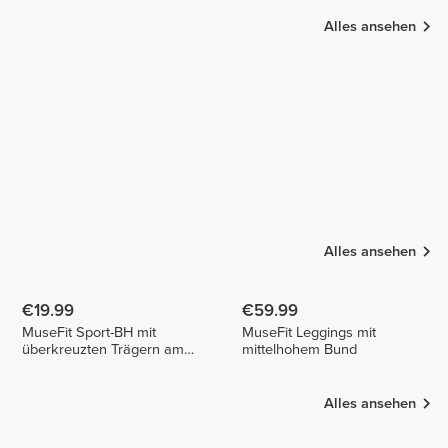
Alles ansehen
Rita
Ornella&Andrea
Samanta
Carmim
Duarte
2
1
Colares
Alles ansehen
€19.99
€59.99
MuseFit Sport-BH mit
MuseFit Leggings mit
überkreuzten Trägern am
mittelhohem Bund
Rücken
Alles ansehen