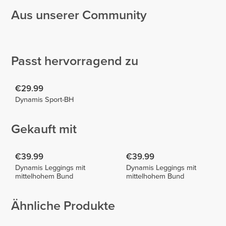
Aus unserer Community
Tania
Sandra
Sousa
Stella
Papamiltiadous
1
2
Passt hervorragend zu
€29.99
Dynamis Sport-BH
Gekauft mit
€39.99
€39.99
Dynamis Leggings mit
Dynamis Leggings mit
mittelhohem Bund
mittelhohem Bund
Ähnliche Produkte