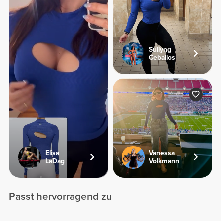
Sullyng
Ceballos
Elisa
Vanessa
LaDag
Volkmann
Passt hervorragend zu