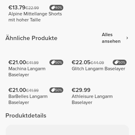
€13.79
€22.99
40%
Alpine Mittellange Shorts
mit hoher Taille
Alles
Ähnliche Produkte
ansehen
€21.00
€22.05
€41.99
50%
€44.09
50%
Machina Langarm
Glitch Langarm Baselayer
Baselayer
€21.00
€29.99
€41.99
50%
BarBelles Langarm
Athleisure Langarm
Baselayer
Baselayer
Produktdetails