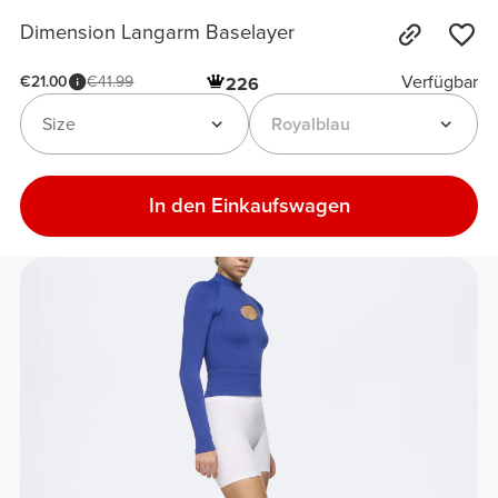
Dimension Langarm Baselayer
Verfügbar
€21.00
€41.99
226
Size
Royalblau
In den Einkaufswagen