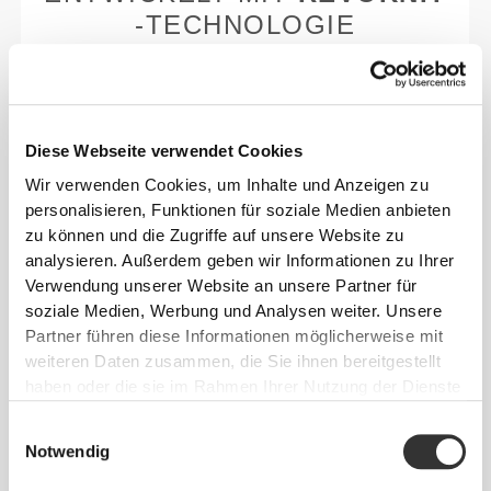
-TECHNOLOGIE
Diese Webseite verwendet Cookies
Wir verwenden Cookies, um Inhalte und Anzeigen zu
RevoKnit
ist eine von Prozis entwickelte
personalisieren, Funktionen für soziale Medien anbieten
fortschrittliche Stricktechnologie, die
zu können und die Zugriffe auf unsere Website zu
leistungsstarke, hautähnliche Kleidungsstücke mit
analysieren. Außerdem geben wir Informationen zu Ihrer
verbesserter Dehnbarkeit, Halt und Komfort schafft.
Verwendung unserer Website an unsere Partner für
soziale Medien, Werbung und Analysen weiter. Unsere
RevoKnit
leistet mehr, fühlt sich besser an und ist
Partner führen diese Informationen möglicherweise mit
schonender für die Umwelt.
weiteren Daten zusammen, die Sie ihnen bereitgestellt
haben oder die sie im Rahmen Ihrer Nutzung der Dienste
gesammelt haben.
Einwilligungsauswahl
Notwendig
FASERTECHNOLOGIE