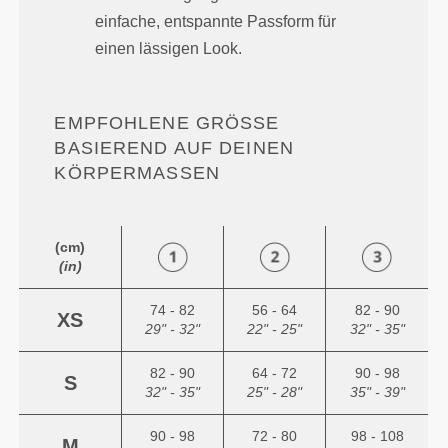
einfache, entspannte Passform für
einen lässigen Look.
EMPFOHLENE GRÖSSE B
ASIEREND AUF DEINEN K
ÖRPERMASSEN
(cm)
(in)
74 - 82
56 - 64
82 - 90
XS
29" - 32"
22" - 25"
32" - 35"
82 - 90
64 - 72
90 - 98
S
32" - 35"
25" - 28"
35" - 39"
90 - 98
72 - 80
98 - 108
M