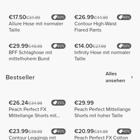
€17.50
€26.99
€34.99
50%
€44.99
40%
Allure Hose mit normaler
Contour High-Waist
Taille
Flared Pants
€29.99
€14.00
€49.99
40%
€27.99
50%
BFF Schlaghose mit
Infinity Hose mit normaler
mittelhohem Bund
Taille
Alles
Bestseller
ansehen
€26.24
€29.99
€34.99
25%
Peach Perfect FX
Peach Perfect Mittellange
Mittellange Shorts mit
Shorts mit hoher Taille
normaler Taille
€23.99
€20.99
€39.99
40%
€34.99
40%
Contour Leggings mit
Peach Perfect FX Cotton