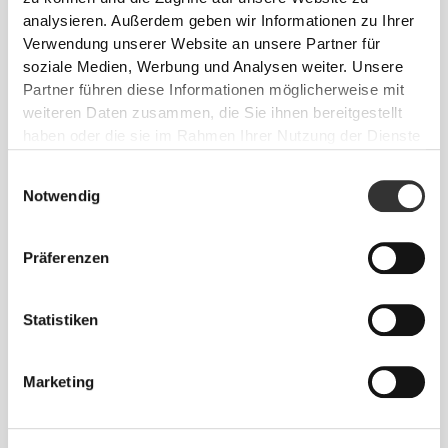
analysieren. Außerdem geben wir Informationen zu Ihrer
TIPP ZUR PASSFORM
Verwendung unserer Website an unsere Partner für
soziale Medien, Werbung und Analysen weiter. Unsere
Partner führen diese Informationen möglicherweise mit
weiteren Daten zusammen, die Sie ihnen bereitgestellt
Dieser Artikel
haben oder die sie im Rahmen Ihrer Nutzung der Dienste
gesammelt haben.
Eng
Einwilligungsauswahl
Notwendig
Präferenzen
Statistiken
Marketing
Fühle deinen Körper mit jeder
Bewegung. Diese engere Passform